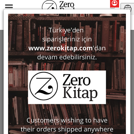
Dersca Bulgaru
SEARCH: DERSCA BULGARU
1 ürün bulundu
Filter
Show Only in Stock