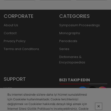
CORPORATE
CATEGORIES
About Us
Symposium Proceedings
Contact
Monographs
Privacy Policy
Periodicals
Terms and Conditions
Series
Dictionaries &
Encyclopaedias
SUPPORT
BIZI TAKIP EDIN
Login
Bu internet sitesinde sizlere daha iyi hizmet sunulabilmesi
Register
için Cookieler kullanılmaktadır. Cookie tercihlerinizi
Forgot Password
değiştirmek ve Cookieler hakkında detaylı bilgi almak için
İnternet Sitesi Gizlilik Politikası’nı inceleyebilirsiniz. Cookie