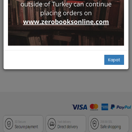
Hızlı Bakış
Seldjoukides, Ottomans et
l'espace Roumain
MARKASIZ
M. M. Alexandrescu,
Dersca Bulgaru
58,00
Add Basket
Kapat