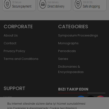
CORPORATE
CATEGORIES
About Us
Symposium Proceedings
Contact
Monographs
Privacy Policy
Periodicals
Terms and Conditions
Series
Dictionaries &
Encyclopaedias
SUPPORT
BIZI TAKIP EDIN
Login
Bu internet sitesinde sizlere daha iyi hizmet sunulabilmesi
Register
için Cookieler kullanılmaktadır. Cookie tercihlerinizi