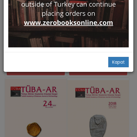
Hızlı Bakış
Hızlı Bakış
Tuba-Ar 22 - Turkish
Tuba-Ar 23 - Turkish
Academy of Sciences
Academy of Sciences
Journal of Archaeology
Journal of Archaeology
Türkiye Bilimler Akademisi
Türkiye Bilimler Akademisi
Musa Kadıoğlu,
Musa Kadıoğlu,
Gocha R. Tsetskhladze
Gocha R. Tsetskhladze
29,00
40,00
Kapat
Add Basket
Add Basket