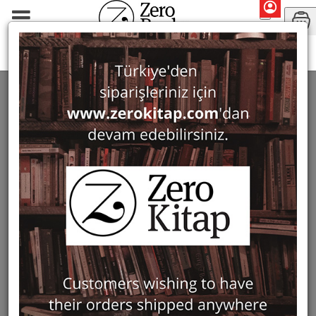
Gocha R. Tsetskhladze
SEARCH: GOCHA R. TSETSKHLADZE
4 ürün bulundu
Filter
Show Only in Stock