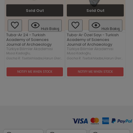
Sold Out
Sold Out
Hızlı Bakış
Hızlı Bakış
Tuba-Ar 24 - Turkish
Tuba-Ar Özel Sayı - Turkish
Academy of Sciences
Academy of Sciences
Journal of Archaeology
Journal of Archaeology
Türkiye Bilimler Akademisi
Türkiye Bilimler Akademisi
Musa Kadıoğlu,
Musa Kadıoğlu,
Gocha R. Tsetskhladze,
Harun Ürer...
Gocha R. Tsetskhladze,
Harun Ürer...
NOTIFY ME WHEN STOCK
NOTIFY ME WHEN STOCK