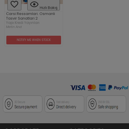
Hızlı Bakış
Carsi Ressamlari. Osmanli
Tasvir Sanatlari 2
Yapı Kredi Yayınları
Metin And
NOTIFY ME WHEN STOCK