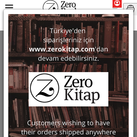
Search: Metin And
SEARCH: METIN AND
11 ürün bulundu
Filter
Show Only in Stock