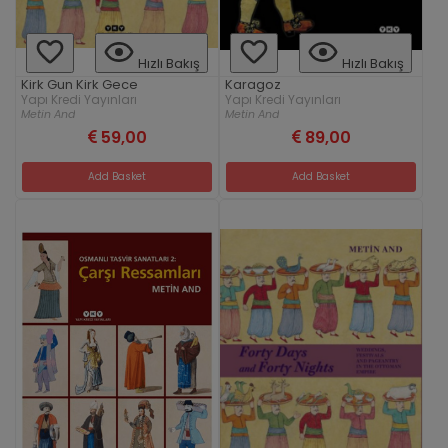
Hızlı Bakış
Hızlı Bakış
Kirk Gun Kirk Gece
Karagoz
Yapı Kredi Yayınları
Yapı Kredi Yayınları
Metin And
Metin And
59,00
89,00
Add Basket
Add Basket