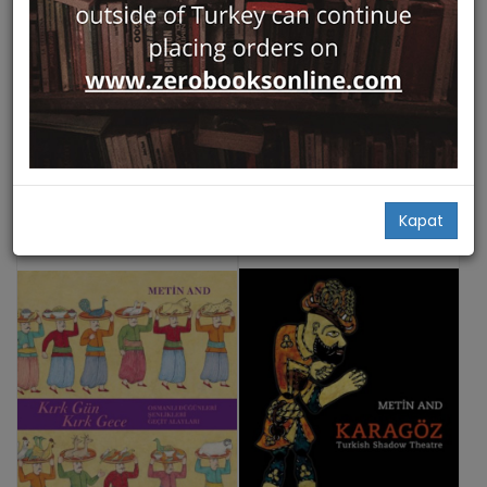
Hızlı Bakış
Hızlı Bakış
Oyun ve Bugu. Turk
Osmanli Tasvir Sanatlari 1:
Kulturunde Oyun Kavrami
Minyatur
Yapı Kredi Yayınları
Yapı Kredi Yayınları
Metin And
Metin And
42,00
109,00
Add Basket
Add Basket
Kapat