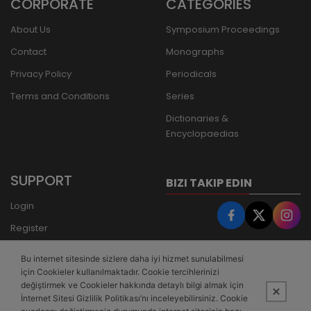
CORPORATE
CATEGORIES
About Us
Symposium Proceedings
Contact
Monographs
Privacy Policy
Periodicals
Terms and Conditions
Series
Dictionaries &
Encyclopaedias
SUPPORT
BIZI TAKIP EDIN
Login
Register
Forgot Password
Bu internet sitesinde sizlere daha iyi hizmet sunulabilmesi
Bank Transfer
için Cookieler kullanılmaktadır. Cookie tercihlerinizi
değiştirmek ve Cookieler hakkında detaylı bilgi almak için
İnternet Sitesi Gizlilik Politikası’nı inceleyebilirsiniz. Cookie