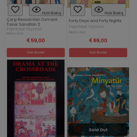
Hızlı Bakış
Hızlı Bakış
Çarşı Ressamları Osmanlı
Forty Days and Forty Nights
Tasvir Sanatları 2
Yapı Kredi Yayınları
Yapı Kredi Yayınları
Metin And
Metin And
59,00
69,00
Add Basket
Add Basket
Sold Out