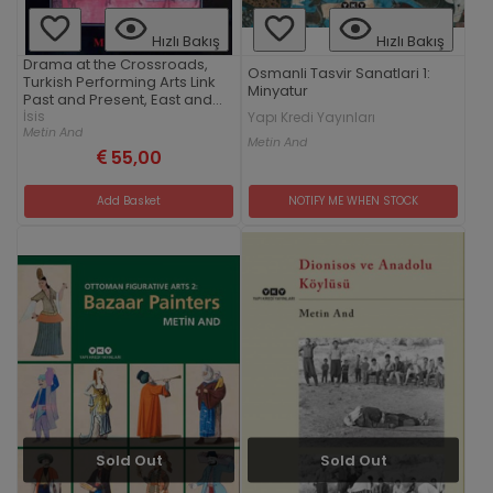
Hızlı Bakış
Hızlı Bakış
Drama at the Crossroads,
Osmanli Tasvir Sanatlari 1:
Turkish Performing Arts Link
Minyatur
Past and Present, East and
West
İsis
Yapı Kredi Yayınları
Metin And
Metin And
55,00
Add Basket
NOTIFY ME WHEN STOCK
Sold Out
Sold Out