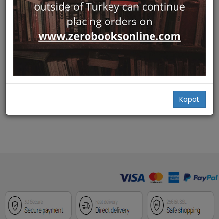
Hızlı Bakış
Insanin Kokeni Turler Arasi
Embriyo Transferi Teorisi
Sakin Kitap
Oktay Kaynak
29,00
Add Basket
Kapat