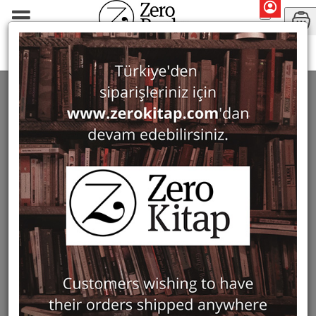
Oktay Kaynak
SEARCH: OKTAY KAYNAK
1 ürün bulundu
Filter
Show Only in Stock