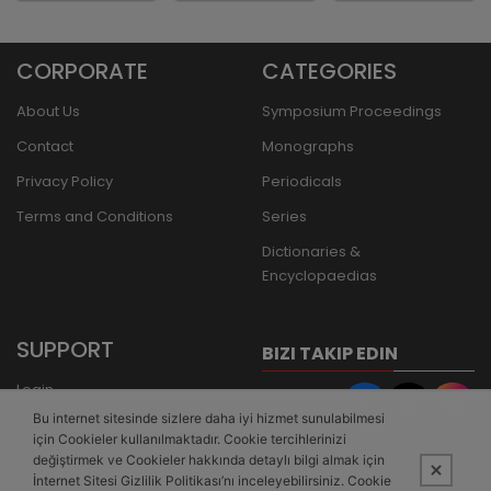
CORPORATE
CATEGORIES
About Us
Symposium Proceedings
Contact
Monographs
Privacy Policy
Periodicals
Terms and Conditions
Series
Dictionaries &
Encyclopaedias
SUPPORT
BIZI TAKIP EDIN
Login
Bu internet sitesinde sizlere daha iyi hizmet sunulabilmesi
Register
için Cookieler kullanılmaktadır. Cookie tercihlerinizi
Forgot Password
değiştirmek ve Cookieler hakkında detaylı bilgi almak için
İnternet Sitesi Gizlilik Politikası’nı inceleyebilirsiniz. Cookie