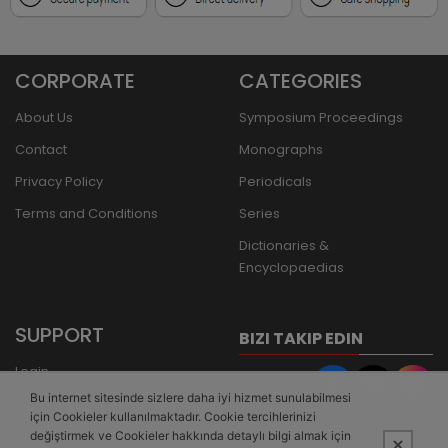
CORPORATE
CATEGORIES
About Us
Symposium Proceedings
Contact
Monographs
Privacy Policy
Periodicals
Terms and Conditions
Series
Dictionaries &
Encyclopaedias
SUPPORT
BIZI TAKIP EDIN
Login
Bu internet sitesinde sizlere daha iyi hizmet sunulabilmesi
Register
için Cookieler kullanılmaktadır. Cookie tercihlerinizi
Forgot Password
değiştirmek ve Cookieler hakkında detaylı bilgi almak için