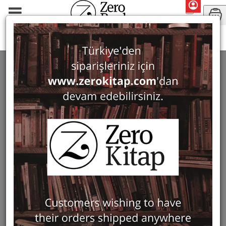
Can Nacar
SEARCH: CAN NACAR
1 ürün bulundu
Filter
Show Only in Stock