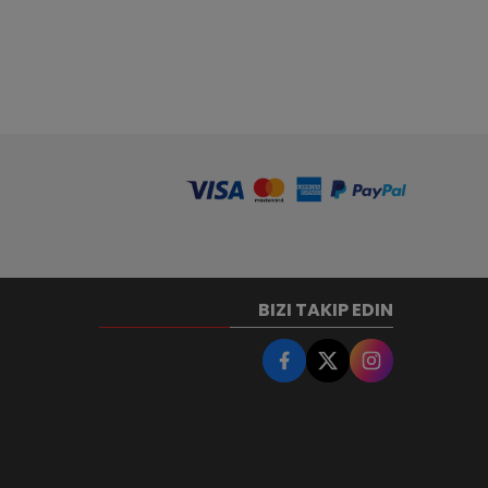
BIZI TAKIP EDIN