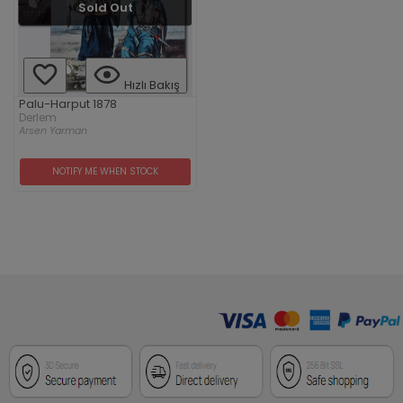
Sold Out
Hızlı Bakış
Palu-Harput 1878
Derlem
Arsen Yarman
NOTIFY ME WHEN STOCK