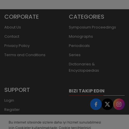
CORPORATE
CATEGORIES
About Us
Symposium Proceedings
Contact
Monographs
Privacy Policy
Periodicals
Terms and Conditions
Series
Dictionaries &
Encyclopaedias
SUPPORT
BIZI TAKIP EDIN
Login
Register
Forgot Password
Bu internet sitesinde sizlere daha iyi hizmet sunulabilmesi
Bank Transfer
için Cookieler kullanılmaktadır. Cookie tercihlerinizi