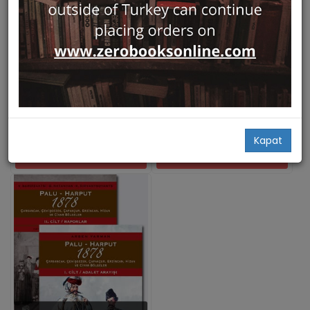
Hızlı Bakış
Hızlı Bakış
Jewelry and Armenian
Osmanli Doneminde
Goldsmiths under the
Mucevher ve Ermeni
Ottomans
Kuyumcular
Yapı Kredi Yayınları
Yapı Kredi Yayınları
Arsen Yarman
Arsen Yarman
735,00
389,00
560,00
Kapat
Add Basket
Add Basket