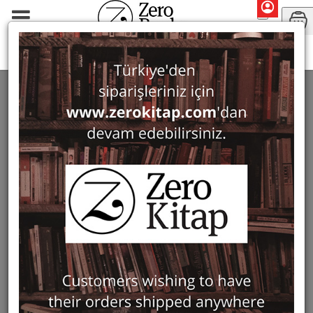
Search: Arsen Yarman
SEARCH: ARSEN YARMAN
3 ürün bulundu
Filter
Show Only in Stock