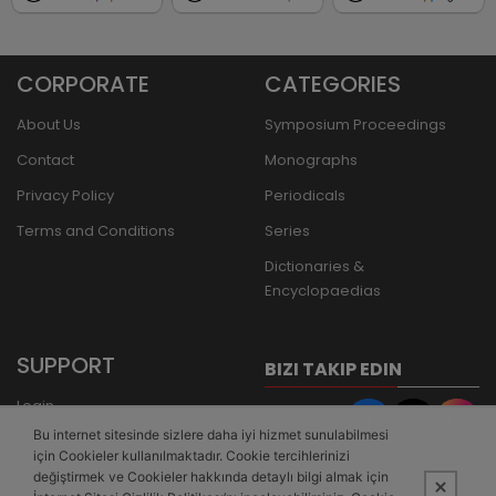
CORPORATE
CATEGORIES
About Us
Symposium Proceedings
Contact
Monographs
Privacy Policy
Periodicals
Terms and Conditions
Series
Dictionaries &
Encyclopaedias
SUPPORT
BIZI TAKIP EDIN
Login
Bu internet sitesinde sizlere daha iyi hizmet sunulabilmesi
Register
için Cookieler kullanılmaktadır. Cookie tercihlerinizi
Forgot Password
değiştirmek ve Cookieler hakkında detaylı bilgi almak için