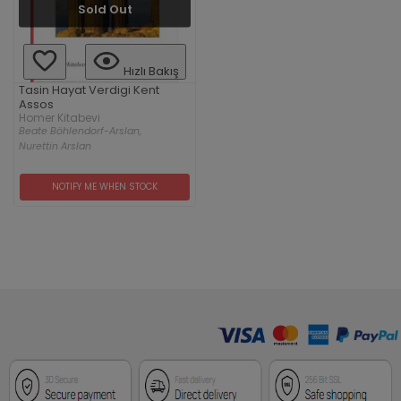
Sold Out
Hızlı Bakış
Tasin Hayat Verdigi Kent
Assos
Homer Kitabevi
Beate Böhlendorf-Arslan,
Nurettin Arslan
NOTIFY ME WHEN STOCK