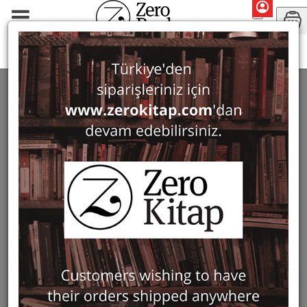
Search: Nurettin Arslan
SEARCH: NURETTIN ARSLAN
3 ürün bulundu
Filter
Show Only in Stock