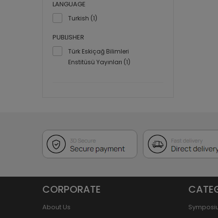
LANGUAGE
Turkish (1)
PUBLISHER
Türk Eskiçağ Bilimleri
Enstitüsü Yayınları (1)
CORPORATE
CATE
About Us
Symposi