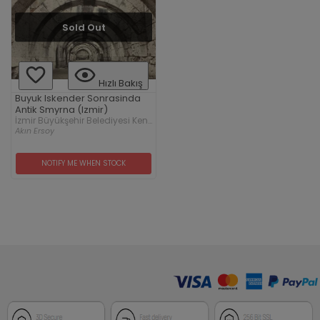
Sold Out
Hızlı Bakış
Buyuk Iskender Sonrasinda
Antik Smyrna (Izmir)
İzmir Büyükşehir Belediyesi Kent
Kitaplığı
Akın Ersoy
NOTIFY ME WHEN STOCK