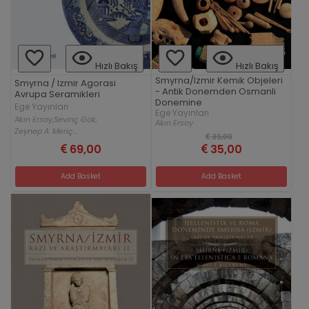
Hızlı Bakış
Hızlı Bakış
Smyrna/Izmir Kemik Objeleri
Smyrna / Izmir Agorasi
- Antik Donemden Osmanli
Avrupa Seramikleri
Donemine
Ege Yayınları
Ege Yayınları
Akın Ersoy,
Sevinç Gök,
Akın Ersoy
Zeynep A. Meriç...
39,00
69,00
35,00
Add Basket
Add Basket