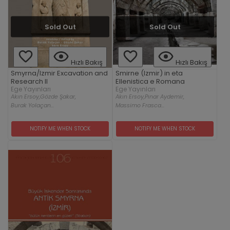
Sold Out
Sold Out
Hızlı Bakış
Hızlı Bakış
Smyrna/Izmir Excavation and
Smirne (Izmir) in eta
Research II
Ellenistica e Romana
Ege Yayınları
Ege Yayınları
Akın Ersoy,
Gözde Şakar,
Akın Ersoy,
Pınar Aydemir,
Burak Yolaçan...
Massimo Frasca...
NOTIFY ME WHEN STOCK
NOTIFY ME WHEN STOCK