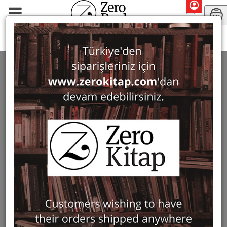
Search: Akın Ersoy
SEARCH: AKIN ERSOY
7 ürün bulundu
Filter
Show Only in Stock