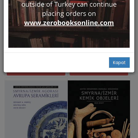
Hızlı Bakış
Hızlı Bakış
Smyrna/Izmir Excavation and
Smyrna/Izmir Kazi ve
Research III
Arastirmalari
Ege Yayınları
Ege Yayınları
Akın Ersoy,
Hakan Göncü,
Akın Ersoy,
Gözde Şakar
Duygu S. Akar Tanrıver...
45,00
49,00
39,00
39,00
Kapat
Add Basket
Add Basket