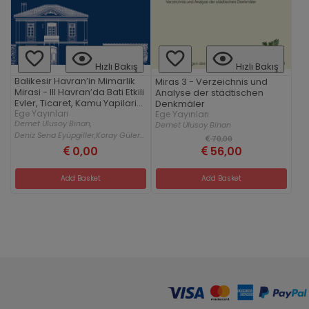
Hızlı Bakış
Hızlı Bakış
Balikesir Havran’in Mimarlik
Miras 3 - Verzeichnis und
Mirasi - III Havran’da Bati Etkili
Analyse der städtischen
Evler, Ticaret, Kamu Yapilari
Denkmäler
ve Koruma Projeleri
Ege Yayınları
Ege Yayınları
Demet Ulusoy Binan,
Demet Ulusoy Binan
Deniz Sena Eyüpgiller,
Koray Güler...
70,00
0,00
56,00
Add Basket
Add Basket