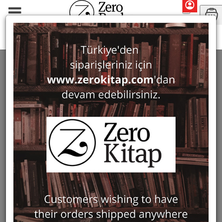
Search: Demet Ulusoy Binan
SEARCH: DEMET ULUSOY BINAN
4 ürün bulundu
Filter
Show Only in Stock