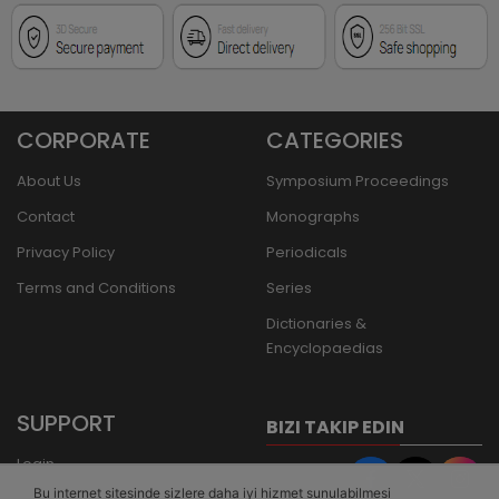
CORPORATE
CATEGORIES
About Us
Symposium Proceedings
Contact
Monographs
Privacy Policy
Periodicals
Terms and Conditions
Series
Dictionaries &
Encyclopaedias
SUPPORT
BIZI TAKIP EDIN
Login
Bu internet sitesinde sizlere daha iyi hizmet sunulabilmesi