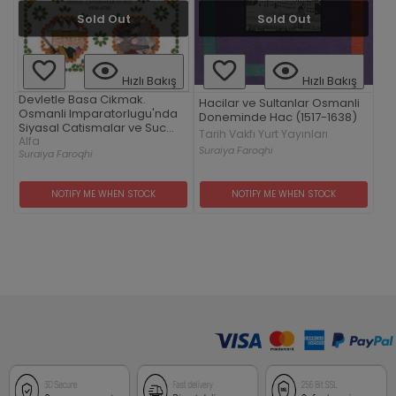
Sold Out
Sold Out
Hızlı Bakış
Hızlı Bakış
Devletle Basa Cikmak.
Hacilar ve Sultanlar Osmanli
Osmanli Imparatorlugu'nda
Doneminde Hac (1517-1638)
Siyasal Catismalar ve Suc
Tarih Vakfı Yurt Yayınları
1550 - 1720
Alfa
Suraiya Faroqhi
Suraiya Faroqhi
NOTIFY ME WHEN STOCK
NOTIFY ME WHEN STOCK