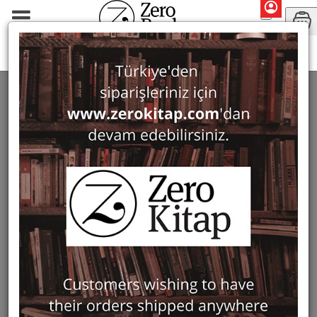
Search: Suraiya Faroqhi
SEARCH: SURAIYA FAROQHI
12 ürün bulundu
Filter
Show Only in Stock