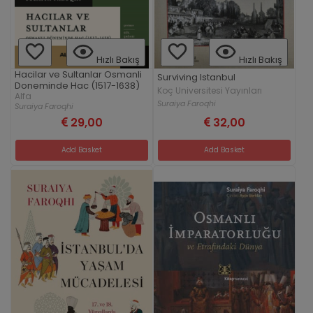
Hızlı Bakış
Hızlı Bakış
Hacilar ve Sultanlar Osmanli
Surviving Istanbul
Doneminde Hac (1517-1638)
Koç Universitesi Yayınları
Alfa
Suraiya Faroqhi
Suraiya Faroqhi
29,00
32,00
Add Basket
Add Basket