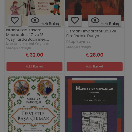
Hızlı Bakış
Hızlı Bakış
Istanbul’da Yasam
Osmanli Imparatorlugu ve
Mucadelesi 17. ve 18.
Etrafindaki Dunya
Yuzyillarda Badireler,
Kitap Yayınevi
Senlikler ve Felaketler
Koç Universitesi Yayınları
Suraiya Faroqhi
Suraiya Faroqhi
32,00
28,00
Add Basket
Add Basket