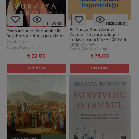
Hızlı Bakış
Hızlı Bakış
Bir Dunya Gucu Olarak
Osmanlilar ve Baburluler Iki
Osmanli Imparatorlugu -
Buyuk Imparatorlugun Izinde
Turkiye Tarihi 1453-1603 (Vol.
Kronik Kitap
2)
Kitap Yayınevi
Suraiya Faroqhi
Kolektif,
Suraiya Faroqhi
32,00
75,00
Add Basket
Add Basket