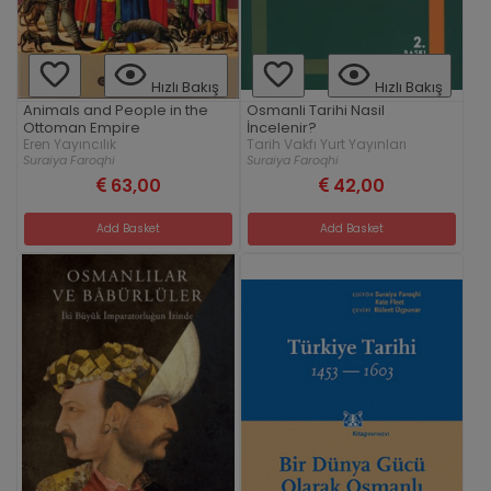
Hızlı Bakış
Hızlı Bakış
Animals and People in the
Osmanli Tarihi Nasil
Ottoman Empire
İncelenir?
Eren Yayıncılık
Tarih Vakfı Yurt Yayınları
Suraiya Faroqhi
Suraiya Faroqhi
63,00
42,00
Add Basket
Add Basket