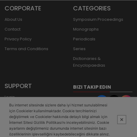
CORPORATE
CATEGORIES
About Us
Symposium Proceedings
Contact
Monographs
Privacy Policy
Periodicals
Terms and Conditions
Series
Dictionaries &
Encyclopaedias
SUPPORT
BIZI TAKIP EDIN
Login
Bu internet sitesinde sizlere daha iyi hizmet sunulabilmesi
Register
için Cookieler kullanılmaktadır. Cookie tercihlerinizi
Forgot Password
değiştirmek ve Cookieler hakkında detaylı bilgi almak için
İnternet Sitesi Gizlilik Politikası’nı inceleyebilirsiniz. Cookie
Bank Transfer
ayarlarını değiştirmeniz durumunda internet sitesinin bazı
özelliklerinin işlevselliğini kaybedebileceğini dikkate alınız.