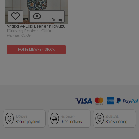
Hızlı Bakış
Antika ve Eski Eserler Kilavuzu
Türkiye İş Bankası Kültür
Yayınları
Mehmet Önder
NOTIFY ME WHEN STOCK