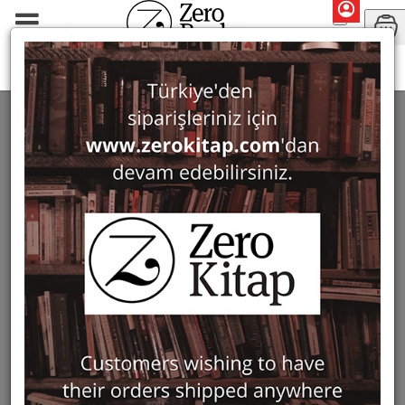
Search: Mehmet Önder
SEARCH: MEHMET ÖNDER
3 ürün bulundu
Filter
Show Only in Stock