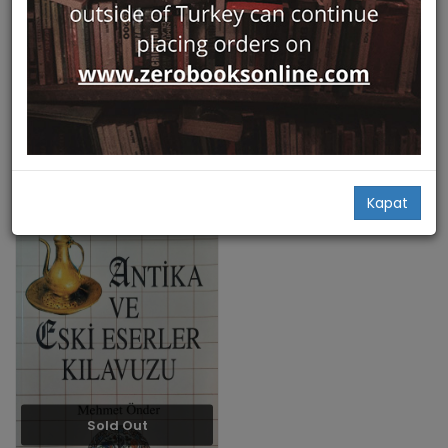
Hızlı Bakış
Hızlı Bakış
Ataturk Evleri - Ataturk
Aigai Sikkeleri 2004 - 2016
Muzeleri
Buluntulari
Atatürk Araştırma Merkezi
Ege Yayınları
Mehmet Önder
Mehmet Önder
24,00
92,00
Add Basket
Add Basket
Kapat
Sold Out