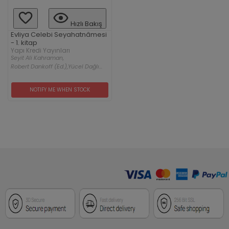
Hızlı Bakış
Evliya Celebi Seyahatnâmesi
- 1. kitap
Yapı Kredi Yayınları
Seyit Ali Kahraman,
Robert Dankoff (Ed.),
Yücel Dağlı...
NOTIFY ME WHEN STOCK