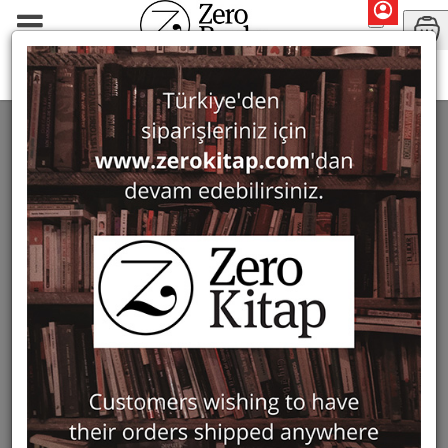
Search: Seyit Ali Kahraman
SEARCH: SEYIT ALI KAHRAMAN
3 ürün bulundu
Filter
Show Only in Stock
Sold Out
Sold Out