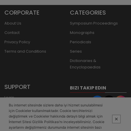
CORPORATE
CATEGORIES
About Us
Symposium Proceedings
Contact
Monographs
Privacy Policy
Periodicals
Terms and Conditions
Series
Dictionaries &
Encyclopaedias
SUPPORT
BIZI TAKIP EDIN
Login
Bu internet sitesinde sizlere daha iyi hizmet sunulabilmesi
Register
için Cookieler kullanılmaktadır. Cookie tercihlerinizi
Forgot Password
değiştirmek ve Cookieler hakkında detaylı bilgi almak için
İnternet Sitesi Gizlilik Politikası’nı inceleyebilirsiniz. Cookie
Bank Transfer
ayarlarını değiştirmeniz durumunda internet sitesinin bazı