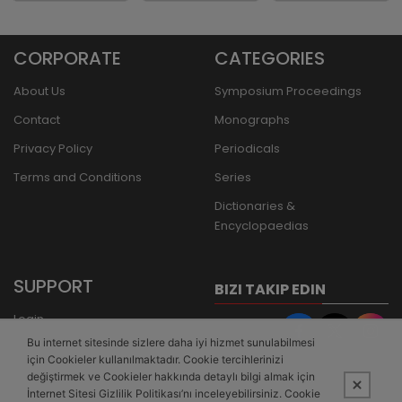
CORPORATE
CATEGORIES
About Us
Symposium Proceedings
Contact
Monographs
Privacy Policy
Periodicals
Terms and Conditions
Series
Dictionaries &
Encyclopaedias
SUPPORT
BIZI TAKIP EDIN
Login
Bu internet sitesinde sizlere daha iyi hizmet sunulabilmesi
Register
için Cookieler kullanılmaktadır. Cookie tercihlerinizi
Forgot Password
değiştirmek ve Cookieler hakkında detaylı bilgi almak için
İnternet Sitesi Gizlilik Politikası’nı inceleyebilirsiniz. Cookie