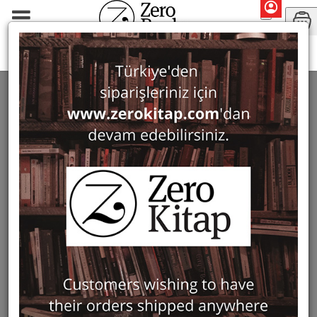
Ester Moreno Zonana
SEARCH: ESTER MORENO ZONANA
1 ürün bulundu
Filter
Show Only in Stock