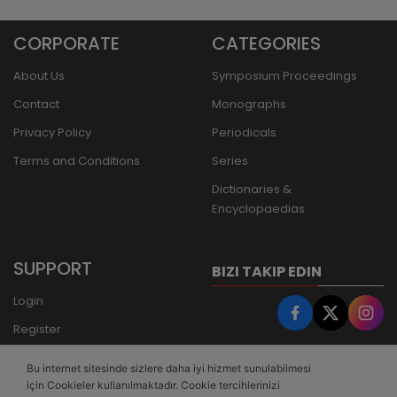
CORPORATE
CATEGORIES
About Us
Symposium Proceedings
Contact
Monographs
Privacy Policy
Periodicals
Terms and Conditions
Series
Dictionaries &
Encyclopaedias
SUPPORT
BIZI TAKIP EDIN
Login
Register
Forgot Password
Bu internet sitesinde sizlere daha iyi hizmet sunulabilmesi
Bank Transfer
için Cookieler kullanılmaktadır. Cookie tercihlerinizi