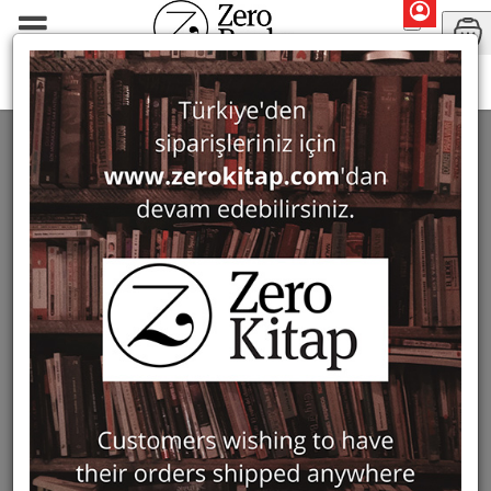
Search: Suavi
SEARCH: SUAVI
1 ürün bulundu
Filter
Show Only in Stock