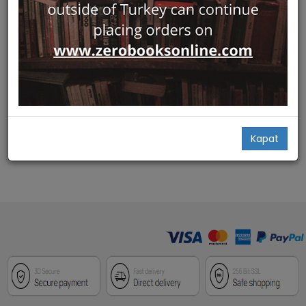
Hızlı Bakış
Antropoloji Sozlugu
Islık Yayınları
Aydın,
Suavi,
Kudret Emiroğlu...
79,00
Add Basket
Kapat