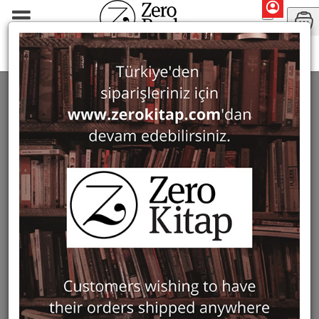
Haluk Perk
SEARCH: HALUK PERK
24 ürün bulundu
Filter
Show Only in Stock