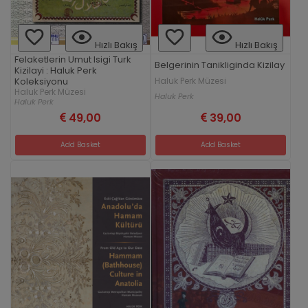
Hızlı Bakış
Hızlı Bakış
Felaketlerin Umut Isigi Turk
Belgerinin Tanikliginda Kizilay
Kizilayi : Haluk Perk
Koleksiyonu
Haluk Perk Müzesi
Haluk Perk Müzesi
Haluk Perk
Haluk Perk
49,00
39,00
Add Basket
Add Basket