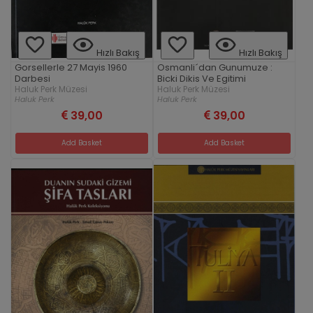
Hızlı Bakış
Hızlı Bakış
Gorsellerle 27 Mayis 1960
Osmanli´dan Gunumuze :
Darbesi
Bicki Dikis Ve Egitimi
Haluk Perk Müzesi
Haluk Perk Müzesi
Haluk Perk
Haluk Perk
39,00
39,00
Add Basket
Add Basket