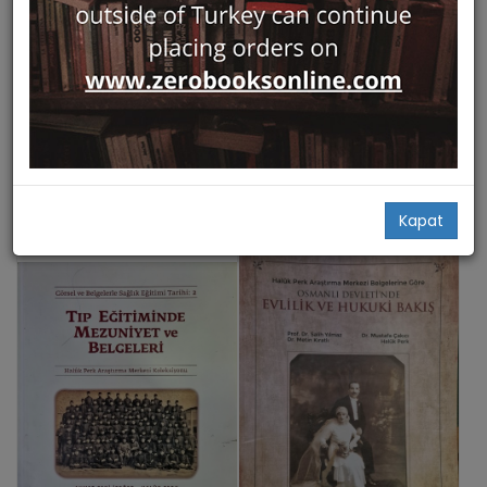
Hızlı Bakış
Hızlı Bakış
Cocuk Buyutmek Besim
Mekteb-i Tibbiye-i Sahane
Ömer
(1903 - 1933)
Haluk Perk Müzesi
Haluk Perk Araştırma Merkezi
Haluk Perk
Haluk Perk,
Ahmet Zeki İzgöer
60,00
69,00
Add Basket
Add Basket
Kapat