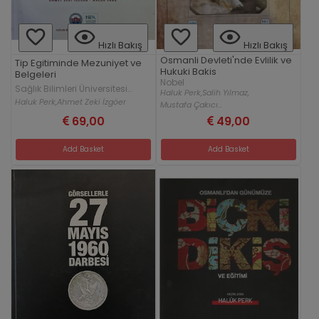
Hızlı Bakış
Hızlı Bakış
Osmanli Devleti'nde Evlilik ve
Tip Egitiminde Mezuniyet ve
Hukuki Bakis
Belgeleri
Nobel
Sağlık Bilimleri Üniversitesi
Haluk Perk,
Salih Yılmaz,
Yayınları
Haluk Perk,
Ahmet Zeki İzgöer
Mustafa Çakıcı...
69,00
49,00
Add Basket
Add Basket