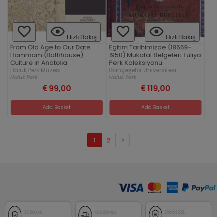
Hızlı Bakış
Hızlı Bakış
From Old Age to Our Date
Egitim Tarihimizde (18669-
Hammam (Bathhouse)
1950) Mukafat Belgeleri Tuliya
Culture in Anatolia
Perk Koleksiyonu
Haluk Perk Müzesi
Bahçeşehir Üniversitesi
Yayınları
Haluk Perk
Haluk Perk
99,00
119,00
Add Basket
Add Basket
1
2
>