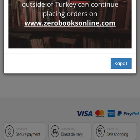
Hızlı Bakış
Gecmisin Yorgun Taniklari Ani
Harabeleri
Paros Yayıncılık
Krikor Z. V. Balakyan
78,00
Add Basket
Kapat