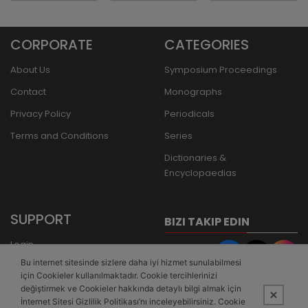
CORPORATE
CATEGORIES
About Us
Symposium Proceedings
Contact
Monographs
Privacy Policy
Periodicals
Terms and Conditions
Series
Dictionaries &
Encyclopaedias
SUPPORT
BIZI TAKIP EDIN
Login
Bu internet sitesinde sizlere daha iyi hizmet sunulabilmesi
Register
için Cookieler kullanılmaktadır. Cookie tercihlerinizi
Forgot Password
değiştirmek ve Cookieler hakkında detaylı bilgi almak için
İnternet Sitesi Gizlilik Politikası’nı inceleyebilirsiniz. Cookie