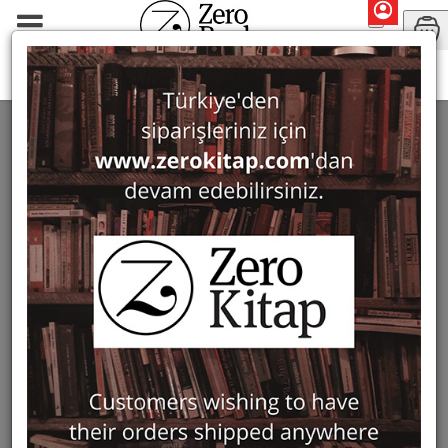
Krikor Z. V. Balakyan
SEARCH: KRIKOR Z. V. BALAKYAN
1 ürün bulundu
Filter
Show Only in Stock