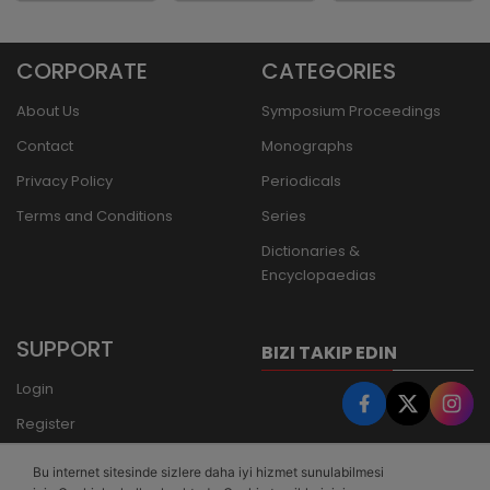
CORPORATE
CATEGORIES
About Us
Symposium Proceedings
Contact
Monographs
Privacy Policy
Periodicals
Terms and Conditions
Series
Dictionaries &
Encyclopaedias
SUPPORT
BIZI TAKIP EDIN
Login
Register
Forgot Password
Bu internet sitesinde sizlere daha iyi hizmet sunulabilmesi