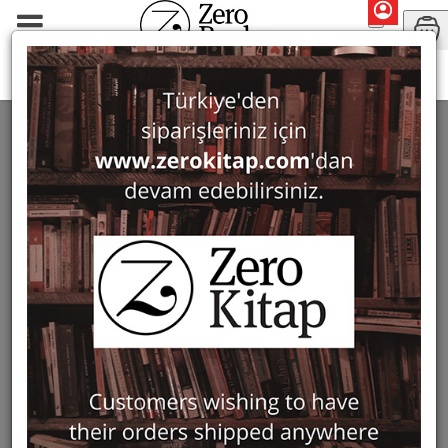
Lizi Behmoaras
SEARCH: LIZI BEHMOARAS
1 ürün bulundu
Filter
Show Only in Stock