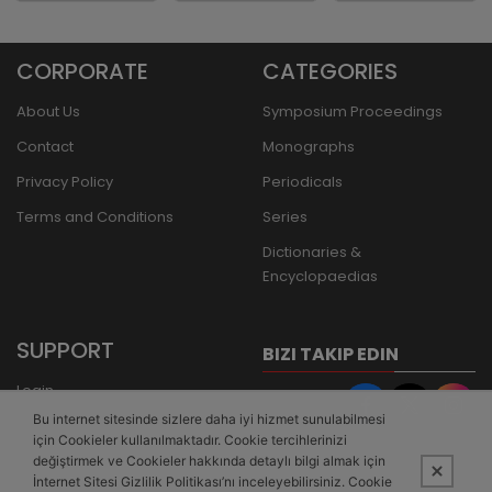
CORPORATE
CATEGORIES
About Us
Symposium Proceedings
Contact
Monographs
Privacy Policy
Periodicals
Terms and Conditions
Series
Dictionaries &
Encyclopaedias
SUPPORT
BIZI TAKIP EDIN
Login
Bu internet sitesinde sizlere daha iyi hizmet sunulabilmesi
Register
için Cookieler kullanılmaktadır. Cookie tercihlerinizi
Forgot Password
değiştirmek ve Cookieler hakkında detaylı bilgi almak için
İnternet Sitesi Gizlilik Politikası’nı inceleyebilirsiniz. Cookie