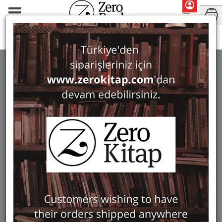
Bercuhi Berberyan
SEARCH: BERCUHI BERBERYAN
1 ürün bulundu
Filter
Show Only in Stock