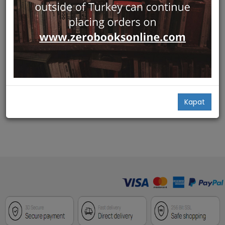
Hızlı Bakış
Aram Gulyuz. Yesilcam'in En
Uretken Muzip Yönetmeni
Paros Yayıncılık
Bercuhi Berberyan
40,00
Add Basket
Kapat