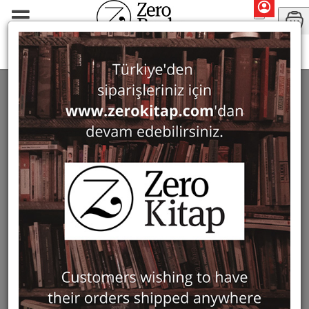
Series
Les dossiers de l'Ifea
LES DOSSIERS DE L'IFEA
2 ürün bulundu
Filter
Show Only in Stock