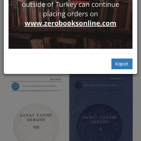
Hızlı Bakış
Hızlı Bakış
Part Tarihine Giris - Kaynaklar
Sanat Tarihi Dergisi XII
ve Siyasi Tarih
Arkeoloji ve Sanat Yayınları
Ege Üniversitesi Edebiyat
Ali Hüseyin Toğay
Fakültesi Yayınları
28,00
26,00
Add Basket
Add Basket
Kapat