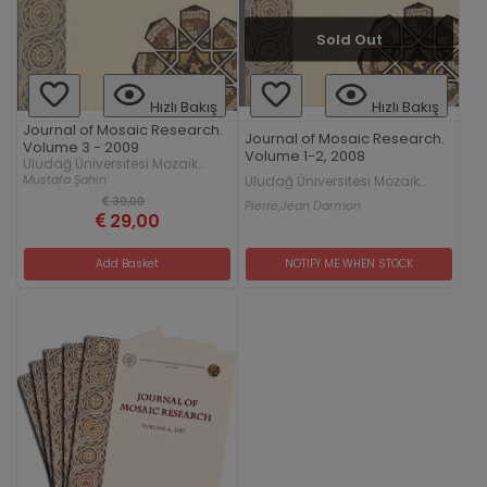
Sold Out
Hızlı Bakış
Hızlı Bakış
Journal of Mosaic Research.
Journal of Mosaic Research.
Volume 3 - 2009
Volume 1-2, 2008
Uludağ Üniversitesi Mozaik
Araştırmaları Merkezi
Mustafa Şahin
Uludağ Üniversitesi Mozaik
Araştırmaları Merkezi
39,00
Pierre,
Jean Darmon
29,00
Add Basket
NOTIFY ME WHEN STOCK