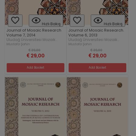
Hızlı Bakış
Hızlı Bakış
Journal of Mosaic Research
Journal of Mosaic Research.
Volume 7, 2014
Volume 6, 2013
Uludağ Üniversitesi Mozaik
Uludağ Üniversitesi Mozaik
Araştırmaları Merkezi
Araştırmaları Merkezi
Mustafa Şahin
Mustafa Şahin
39,00
39,00
29,00
29,00
Add Basket
Add Basket