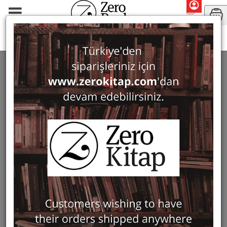
Periodicals
Journal of Mosaic Research
JOURNAL OF MOSAIC RESEARCH
9 ürün bulundu
Filter
Show Only in Stock