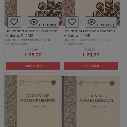
Hızlı Bakış
Hızlı Bakış
Journal of Mosaic Research
Journal of Mosaic Research.
Volume 5, 2012
Volume 4, 2011
Uludağ Üniversitesi Mozaik
Uludağ Üniversitesi Mozaik
Araştırmaları Merkezi
Araştırmaları Merkezi
Mustafa Şahin
Mustafa Şahin
49,00
39,00
39,00
29,00
Add Basket
Add Basket