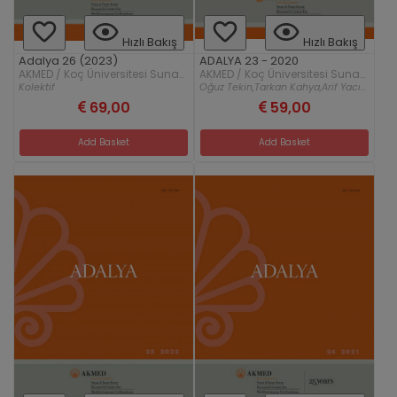
Hızlı Bakış
Hızlı Bakış
Adalya 26 (2023)
ADALYA 23 - 2020
AKMED / Koç Üniversitesi Suna
AKMED / Koç Üniversitesi Suna
& İnan Kıraç Akdeniz
& İnan Kıraç Akdeniz
Kolektif
Oğuz Tekin,
Tarkan Kahya,
Arif Yacı...
Medeniyetleri Araştırma Merkezi
Medeniyetleri Araştırma Merkezi
69,00
59,00
Add Basket
Add Basket