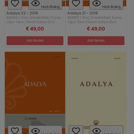
Hızlı Bakış
Hızlı Bakış
Adalya 22 - 2019
Adalya 21 - 2018
AKMED / Koç Üniversitesi Suna
AKMED / Koç Üniversitesi Suna
& İnan Kıraç Akdeniz
& İnan Kıraç Akdeniz
Oğuz Tekin,
Tarkan Kahya (Ed.)
Oğuz Tekin,
Tarkan Kahya (Ed.)
Medeniyetleri Araştırma Merkezi
Medeniyetleri Araştırma Merkezi
49,00
49,00
Add Basket
Add Basket