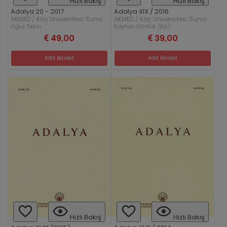
Hızlı Bakış
Hızlı Bakış
Adalya 20 - 2017
Adalya XIX / 2016
AKMED / Koç Üniversitesi Suna
AKMED / Koç Üniversitesi Suna
& İnan Kıraç Akdeniz
& İnan Kıraç Akdeniz
Oğuz Tekin
Kayhan Dörtlük (Ed.)
Medeniyetleri Araştırma Merkezi
Medeniyetleri Araştırma Merkezi
49,00
39,00
Add Basket
Add Basket
Hızlı Bakış
Hızlı Bakış