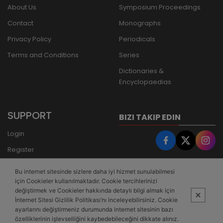
About Us
Symposium Proceedings
Contact
Monographs
Privacy Policy
Periodicals
Terms and Conditions
Series
Dictionaries &
Encyclopaedias
SUPPORT
BIZI TAKIP EDIN
Login
Register
Forgot Password
Bu internet sitesinde sizlere daha iyi hizmet sunulabilmesi
Bank Transfer
için Cookieler kullanılmaktadır. Cookie tercihlerinizi
değiştirmek ve Cookieler hakkında detaylı bilgi almak için
İnternet Sitesi Gizlilik Politikası’nı inceleyebilirsiniz. Cookie
ayarlarını değiştirmeniz durumunda internet sitesinin bazı
özelliklerinin işlevselliğini kaybedebileceğini dikkate alınız.
This site is powered by
PobolEti®
Smart E-Commerce Systems