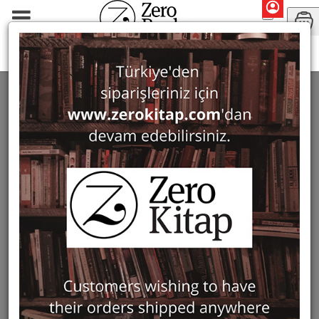
Periodicals
Adalya
ADALYA
28 ürün bulundu
Filter
Show Only in Stock