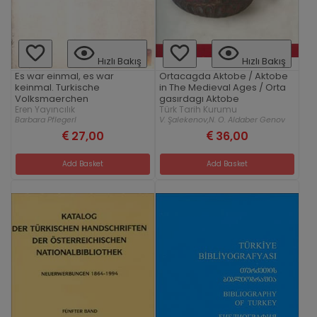
Hızlı Bakış
Hızlı Bakış
Es war einmal, es war
Ortacagda Aktobe / Aktobe
keinmal. Turkische
in The Medieval Ages / Orta
Volksmaerchen
gasırdagı Aktobe
Eren Yayıncılık
Türk Tarih Kurumu
Barbara Pflegerl
V. Şalekenov,
N. O. Aldaber Genov
27,00
36,00
Add Basket
Add Basket