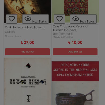
Hızlı Bakış
Hızlı Bakış
One Thousand Years of
Oniki Hayvanli Turk Takvimi
Turkish Carpets
Ötüken
Eren Yayıncılık
Osman Turan
Oktay Aslanapa
27,00
40,00
Add Basket
Add Basket