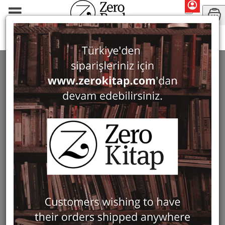
Monographs
Turcology
TURCOLOGY
75 ürün bulundu
Filter
Show Only in Stock