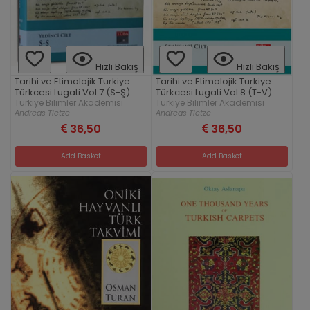
Hızlı Bakış
Hızlı Bakış
Tarihi ve Etimolojik Turkiye
Tarihi ve Etimolojik Turkiye
Türkcesi Lugati Vol 7 (S-Ş)
Türkcesi Lugati Vol 8 (T-V)
Türkiye Bilimler Akademisi
Türkiye Bilimler Akademisi
Andreas Tietze
Andreas Tietze
36,50
36,50
Add Basket
Add Basket