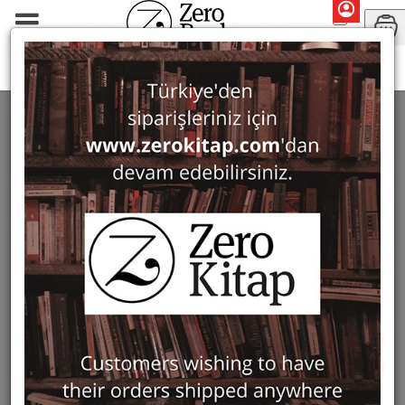
Dictionaries & Encyclopaedias
DICTIONARIES & ENCYCLOPAEDIAS
160 ürün bulundu
Filter
Show Only in Stock