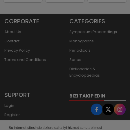
CORPORATE
CATEGORIES
About Us
Symposium Proceedings
Contact
Monographs
Privacy Policy
Periodicals
Terms and Conditions
Series
Dictionaries &
Encyclopaedias
SUPPORT
BIZI TAKIP EDIN
Login
Register
Forgot Password
Bu internet sitesinde sizlere daha iyi hizmet sunulabilmesi