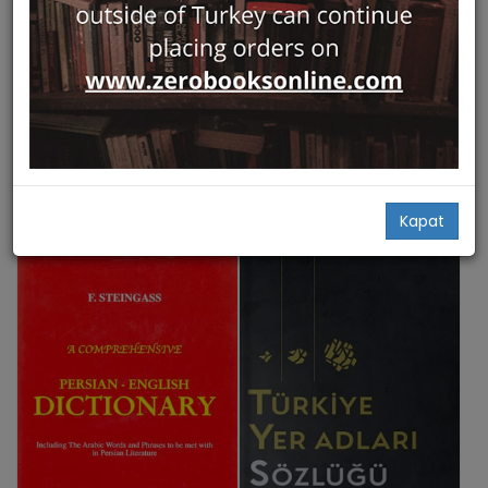
Hızlı Bakış
Hızlı Bakış
Divanu Lugati't-Turk: Turk
Hayeren Parkirk
Dilinin Ilk Sozlugu
Aras
Vakıfbank Kültür Yayınları
Keğam Kerovpyan
Kaşgarlı Mahmud
49,00
36,00
Add Basket
Add Basket
Kapat