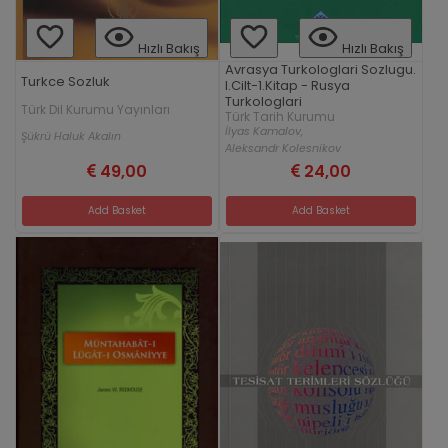
Hızlı Bakış
Hızlı Bakış
Avrasya Turkologlari Sozlugu.
Turkce Sozluk
I.Cilt-1.Kitap - Rusya
Turkologlari
Türk Dil Kurumu Yayınları
Türk Tarih Kurumu
İlyas Kamalov,
Şükrü Haluk Akalın
Aleksandr Kolesnikov
49,00
24,00
Add Basket
Add Basket