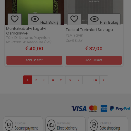
Hızlı Bakış
Hızlı Bakış
Muntahabat-ı Lugat-i
Tesisat Terimleri Sozlugu
Osmaniyye
YEM Yayın
Türk Dil Kurumu Yayınları
Cavit Sıdal
Sir James W. Redhouse (Ed.)
40,00
32,00
Add Basket
Add Basket
1
2
3
4
5
6
7
...
14
>