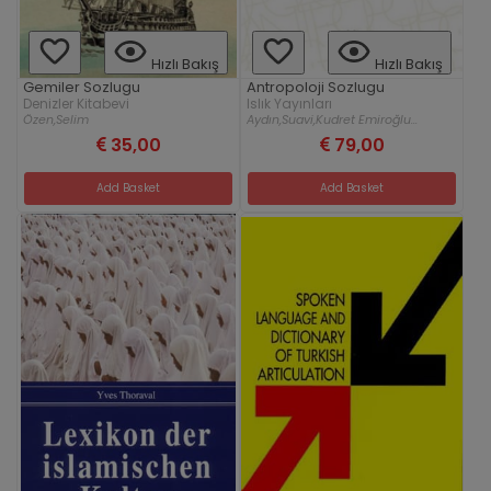
Hızlı Bakış
Hızlı Bakış
Gemiler Sozlugu
Antropoloji Sozlugu
Denizler Kitabevi
Islık Yayınları
Özen,
Selim
Aydın,
Suavi,
Kudret Emiroğlu...
35,00
79,00
Add Basket
Add Basket