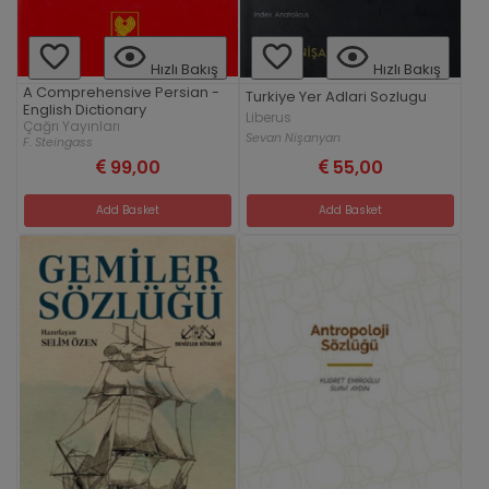
Hızlı Bakış
Hızlı Bakış
A Comprehensive Persian -
Turkiye Yer Adlari Sozlugu
English Dictionary
Liberus
Çağrı Yayınları
Sevan Nişanyan
F. Steingass
99,00
55,00
Add Basket
Add Basket