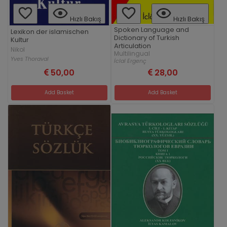
Hızlı Bakış
Hızlı Bakış
Spoken Language and
Lexikon der islamischen
Dictionary of Turkish
Kultur
Articulation
Nikol
Multilingual
Yves Thoraval
İclal Ergenç
50,00
28,00
Add Basket
Add Basket