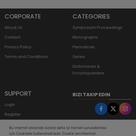
CORPORATE
CATEGORIES
About Us
Symposium Proceedings
Contact
Monographs
Privacy Policy
Periodicals
Terms and Conditions
Series
Dictionaries &
Encyclopaedias
SUPPORT
BIZI TAKIP EDIN
Login
Register
Forgot Password
Bu internet sitesinde sizlere daha iyi hizmet sunulabilmesi
Bank Transfer
için Cookieler kullanılmaktadır. Cookie tercihlerinizi