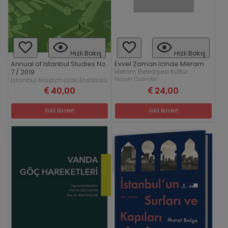
Hızlı Bakış
Hızlı Bakış
Evvel Zaman Icinde Meram
Annual of Istanbul Studies No.
Meram Belediyesi Kültür
7 / 2019
Yayınları
Hasan Özönder
İstanbul Araştırmaları Enstitüsü
40,00
24,00
Add Basket
Add Basket