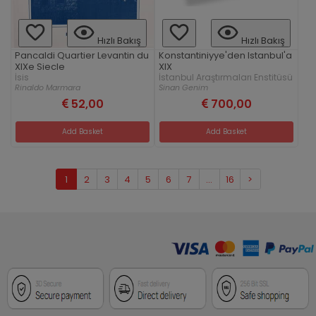
Hızlı Bakış
Hızlı Bakış
Pancaldi Quartier Levantin du
Konstantiniyye'den Istanbul'a
XIXe Siecle
XIX
İsis
İstanbul Araştırmaları Enstitüsü
Rinaldo Marmara
Sinan Genim
52,00
700,00
Add Basket
Add Basket
1
2
3
4
5
6
7
...
16
>