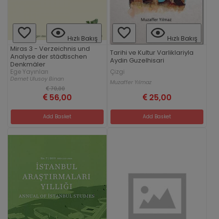
Hızlı Bakış
Hızlı Bakış
Miras 3 - Verzeichnis und
Tarihi ve Kultur Varliklariyla
Analyse der städtischen
Aydin Guzelhisari
Denkmäler
Çizgi
Ege Yayınları
Demet Ulusoy Binan
Muzaffer Yılmaz
70,00
56,00
25,00
Add Basket
Add Basket