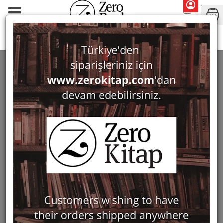
Monographs
City Monographs
CITY MONOGRAPHS
182 ürün bulundu
Filter
Show Only in Stock