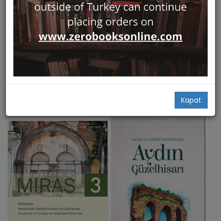
Hızlı Bakış
Hızlı Bakış
Canakkale Kulturel Mirasında
Alanya Carsisindaki
Yel Degirmenleri
(Ote)denberiler
Ege Yayınları
Ege Yayınları
Turan Takaoğlu
Feyzi Açıkalın
30,50
26,00
27,50
Kapat
Add Basket
Add Basket