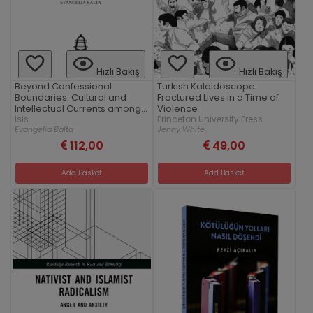
Hızlı Bakış
Hızlı Bakış
Beyond Confessional
Turkish Kaleidoscope:
Boundaries: Cultural and
Fractured Lives in a Time of
Intellectual Currents among
Violence
the Ottoman Subjects
İsis
Princeton University Press
Evangelia Balta
Jenny White
112,00
49,00
Add Basket
Add Basket