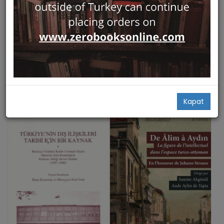
Hızlı Bakış
Hızlı Bakış
The Memoirs of Maurice
Turk Sinemasi'nin Ilk Kadin
Sevik: The Sevik Family Saga
Oyuncusu Rozali Benliyan
Libra Kitap
Paros Yayıncılık
Rıfat N. Bali
Burak Süme
106,00
63,00
Add Basket
Add Basket
Kapat