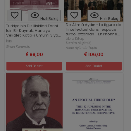
Hızlı Bakış
Hızlı Bakış
De Âlim à Aydın - La figure de
Turkiye’nin Dis Iliskileri Tarihi
l’intellectuel dans l'espace
Icin Bir Kaynak: Hariciye
turco-ottoman - En l’honneur
Vekâleti Katib-i Umumi Siyasi
de Johann Strauss
Libra Kitap
Muavini Zeki Kuneralp'in
İsis
Samim Akgönül,
Kaleme Aldigi Servis Notlari
Sinan Kuneralp
Aude Aylin de Tapia
(1957–1960)
99,00
106,00
Add Basket
Add Basket