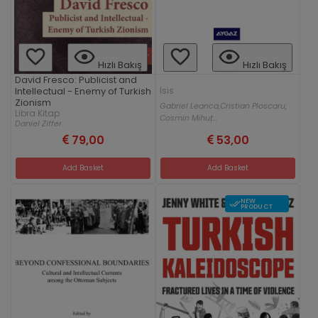
Hızlı Bakış
Hızlı Bakış
David Fresco: Publicist and
İsis
Intellectual - Enemy of Turkish
Zionism
Gabriel Leanca,
Cristian Ploscaru,
Libra Kitap
Cosmin Mihuț...
Daniel Ziffer
79,00
53,00
Add Basket
Add Basket
NEW
PRODUCT