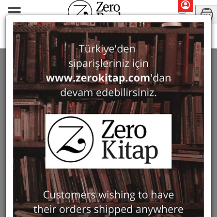
Monographs
Politics
POLITICS
85 ürün bulundu
Filter
Show Only in Stock