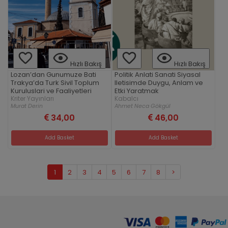
Hızlı Bakış
Hızlı Bakış
Lozan’dan Gunumuze Bati
Politik Anlati Sanati Siyasal
Trakya’da Turk Sivil Toplum
Iletisimde Duygu, Anlam ve
Kuruluslari ve Faaliyetleri
Etki Yaratmak
Kriter Yayınları
Kabalcı
Murat Derin
Ahmet Neca Gökgül
34,00
46,00
Add Basket
Add Basket
1
2
3
4
5
6
7
8
>