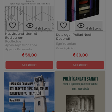
Hızlı Bakış
Hızlı Bakış
Nativist and Islamist
Kotulugun Yollari Nasil
Radicalism
Dosendi
Routledge
Ege Yayınları
Ayhan Kaya,
Metin Koca,
Feyzi Açıkalın
Ayşenur Benevento...
59,00
30,00
Add Basket
Add Basket