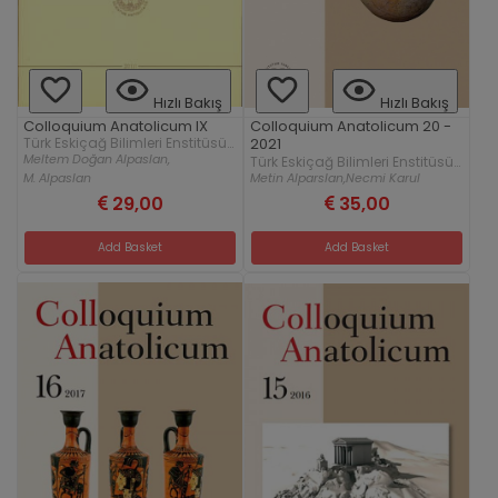
Hızlı Bakış
Hızlı Bakış
Colloquium Anatolicum IX
Colloquium Anatolicum 20 -
Türk Eskiçağ Bilimleri Enstitüsü
2021
Yayınları
Meltem Doğan Alpaslan,
Türk Eskiçağ Bilimleri Enstitüsü
Yayınları
Metin Alparslan,
Necmi Karul
M. Alpaslan
29,00
35,00
Add Basket
Add Basket