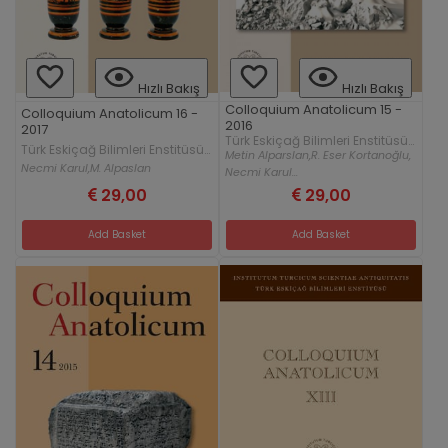
Hızlı Bakış
Hızlı Bakış
Colloquium Anatolicum 15 -
Colloquium Anatolicum 16 -
2016
2017
Türk Eskiçağ Bilimleri Enstitüsü
Türk Eskiçağ Bilimleri Enstitüsü
Yayınları
Metin Alparslan,
R. Eser Kortanoğlu,
Yayınları
Necmi Karul,
M. Alpaslan
Necmi Karul...
29,00
29,00
Add Basket
Add Basket