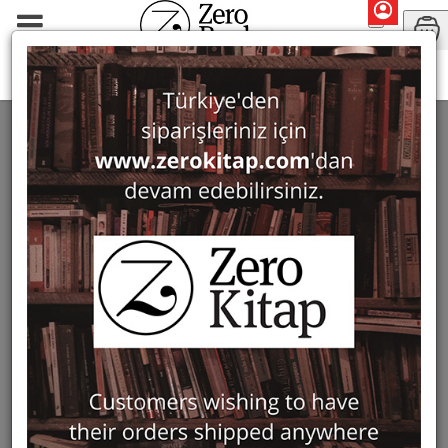
Periodicals
Colloquium Anatolicum
COLLOQUIUM ANATOLICUM
22 ürün bulundu
Filter
Show Only in Stock