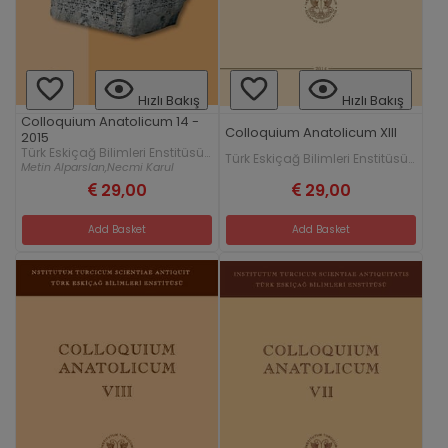
Hızlı Bakış
Hızlı Bakış
Colloquium Anatolicum 14 -
Colloquium Anatolicum XIII
2015
Türk Eskiçağ Bilimleri Enstitüsü
Türk Eskiçağ Bilimleri Enstitüsü
Yayınları
Metin Alparslan,
Necmi Karul
Yayınları
29,00
29,00
Add Basket
Add Basket