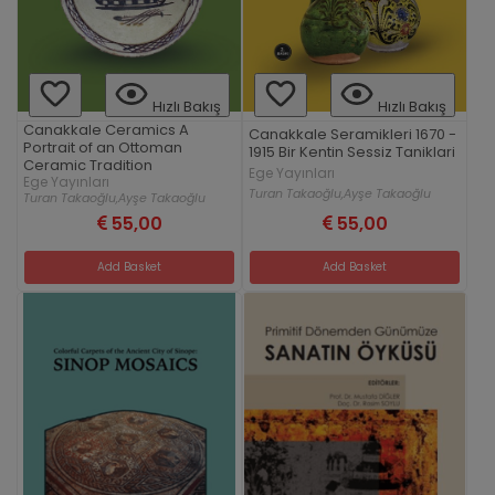
Hızlı Bakış
Hızlı Bakış
Canakkale Ceramics A
Canakkale Seramikleri 1670 -
Portrait of an Ottoman
1915 Bir Kentin Sessiz Taniklari
Ceramic Tradition
Ege Yayınları
Ege Yayınları
Turan Takaoğlu,
Ayşe Takaoğlu
Turan Takaoğlu,
Ayşe Takaoğlu
55,00
55,00
Add Basket
Add Basket