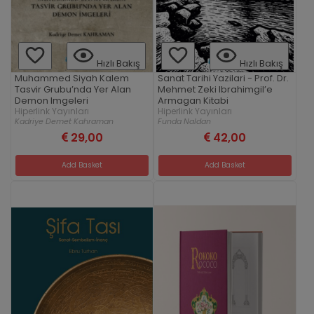
Hızlı Bakış
Hızlı Bakış
Muhammed Siyah Kalem
Sanat Tarihi Yazilari - Prof. Dr.
Tasvir Grubu’nda Yer Alan
Mehmet Zeki Ibrahimgil’e
Demon Imgeleri
Armagan Kitabi
Hiperlink Yayınları
Hiperlink Yayınları
Kadriye Demet Kahraman
Funda Naldan
29,00
42,00
Add Basket
Add Basket