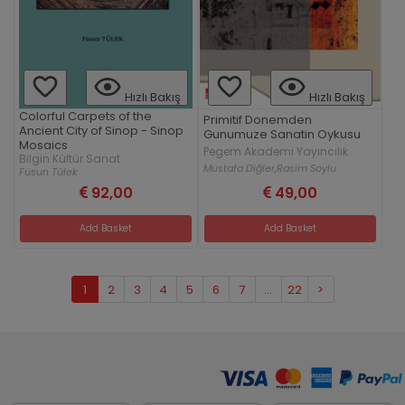
Hızlı Bakış
Hızlı Bakış
Colorful Carpets of the
Primitif Donemden
Ancient City of Sinop - Sinop
Gunumuze Sanatin Oykusu
Mosaics
Pegem Akademi Yayıncılık
Bilgin Kültür Sanat
Mustafa Diğler,
Rasim Soylu
Füsun Tülek
92,00
49,00
Add Basket
Add Basket
1
2
3
4
5
6
7
...
22
>