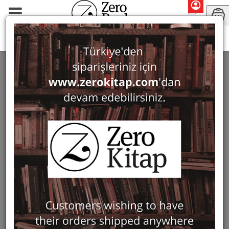
Monographs
Art History
ART HISTORY
262 ürün bulundu
Filter
Show Only in Stock