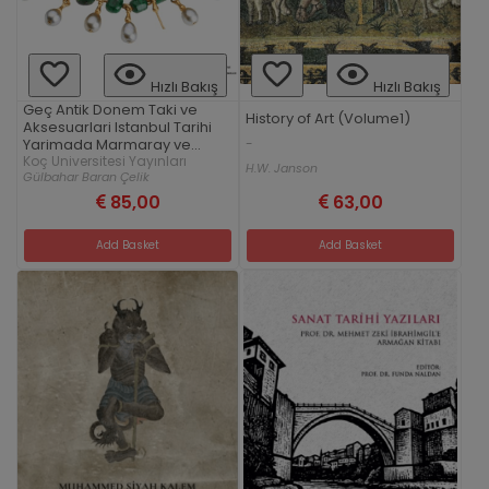
Hızlı Bakış
Hızlı Bakış
Geç Antik Donem Taki ve
History of Art (Volume1)
Aksesuarlari Istanbul Tarihi
Yarimada Marmaray ve
-
Metro Kazi Buluntulari
Koç Universitesi Yayınları
H.W. Janson
Gülbahar Baran Çelik
85,00
63,00
Add Basket
Add Basket