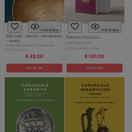
Hızlı Bakış
Hızlı Bakış
Sifa Tasi - Sanat - Sembolizm
Rokoko / Rococo
- Inanc
Mist Yayıncılık
Arkeoloji ve Sanat Yayınları
G. Tuba Asiltürk İlhan
Ebru Turhan
42,00
130,00
Add Basket
Add Basket