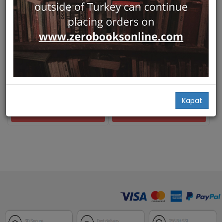
Sold Out
Hızlı Bakış
Hızlı Bakış
Heritage Under Water At Risk
Conservation of the 20th
/ Threats - Challenges -
Century Architectural and
Solutions
Industrial Heritage
ICOMOS Turkey
ICOMOS Turkey
Hakan Öniz,
Albert Hafner,
Zeynep Ahunbay,
Deniz Mazlum,
Christopher J. Underwood...
Yegan Kahya (Ed.)...
49,00
Kapat
Add Basket
NOTIFY ME WHEN STOCK