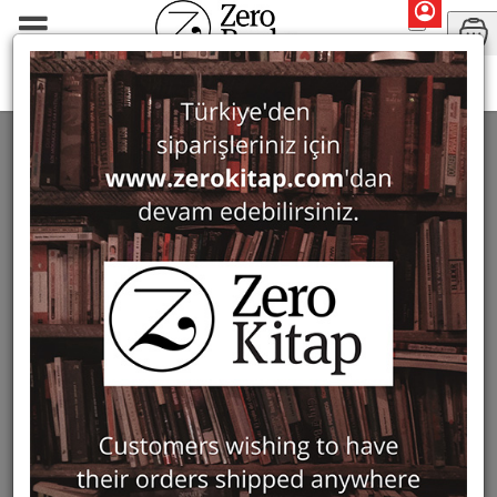
ICOMOS Turkey
ICOMOS TURKEY
2 ürün bulundu
Filter
Show Only in Stock