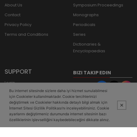
About Us
Symposium Proceedings
Contact
Monographs
Privacy Policy
Periodicals
Terms and Conditions
Series
Dictionaries &
Encyclopaedias
SUPPORT
BIZI TAKIP EDIN
Login
Bu internet sitesinde sizlere daha iyi hizmet sunulabilmesi
Register
için Cookieler kullanılmaktadır. Cookie tercihlerinizi
Forgot Password
değiştirmek ve Cookieler hakkında detaylı bilgi almak için
İnternet Sitesi Gizlilik Politikası’nı inceleyebilirsiniz. Cookie
Bank Transfer
ayarlarını değiştirmeniz durumunda internet sitesinin bazı
özelliklerinin işlevselliğini kaybedebileceğini dikkate alınız.
This site is powered by
PobolEti®
Smart E-Commerce Systems