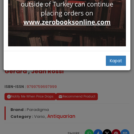
Analitik Felsefe
Kapat
Gérard
,
Jean Rossi
ISBN-ISSN :
9799759697999
Notify Me When Price Drops
Recommend Product
Brand :
Paradigma
Antiquarian
Category :
Varia
,
SHARE :