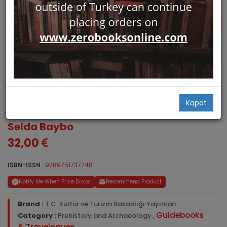
Kapat
Archaeological Site of Perge
Selda Baybo
32,00
ISBN-ISSN :
9789751737748
Notify Me When Price Drops
Recommend Product
Brand :
T.C. Kültür ve Turizm Bakanlığı Yayınları
Guidebooks
Category :
Prehistory and Archaeology
,
& Travelogues