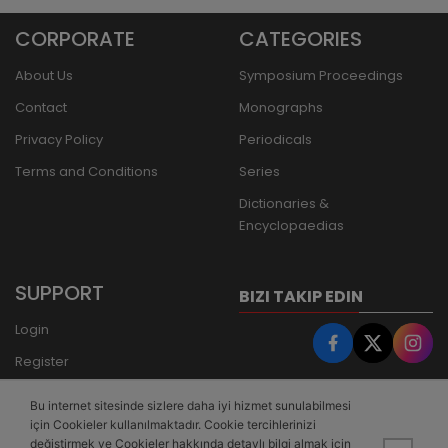
CORPORATE
CATEGORIES
About Us
Symposium Proceedings
Contact
Monographs
Privacy Policy
Periodicals
Terms and Conditions
Series
Dictionaries &
Encyclopaedias
SUPPORT
BIZI TAKIP EDIN
Login
Register
Forgot Password
Bu internet sitesinde sizlere daha iyi hizmet sunulabilmesi
Bank Transfer
için Cookieler kullanılmaktadır. Cookie tercihlerinizi
değiştirmek ve Cookieler hakkında detaylı bilgi almak için