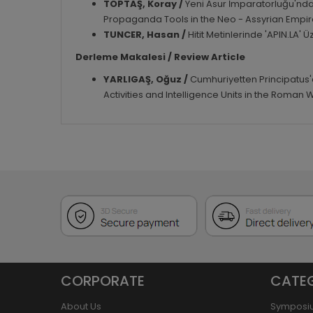
TOPTAŞ, Koray /
Yeni Asur İmparatorluğu'nda 
Propaganda Tools in the Neo - Assyrian Empi
TUNCER, Hasan /
Hitit Metinlerinde 'APIN.LA'
Derleme Makalesi /
Review Article
YARLIGAŞ, Oğuz /
Cumhuriyetten Principatus'a 
Activities and Intelligence Units in the Roman 
CORPORATE
CATE
About Us
Symposi