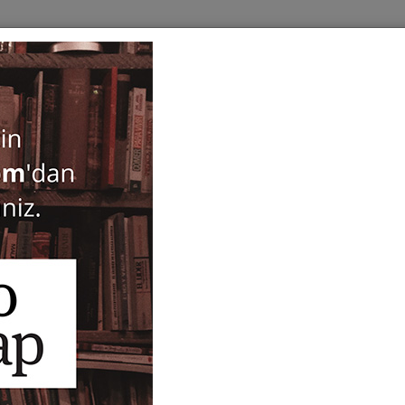
BOOKS
SERIES
PERIODICALS
ANTIQUARIAN
E
Archivum Anatolicum 16/1
48,00
ISBN-ISSN :
1300-6355-16/1
Notify Me When Price Drops
Recommend Product