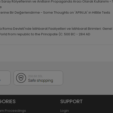
Saray Rölyeflerinin ve Anıtların Propaganda Aracı Olarak Kullanımı -
re
 Üzerine Bir Değerlendirme -
Some Thoughts on 'APIN.LA' in Hittite Texts
Roma Devleti'nde İstihbarat Faaliyetleri ve İstihbarat Birimleri: Genel
World from republic to the Principate (C. 500 BC - 284 AD
GORIES
SUPPORT
um Proceedings
Login