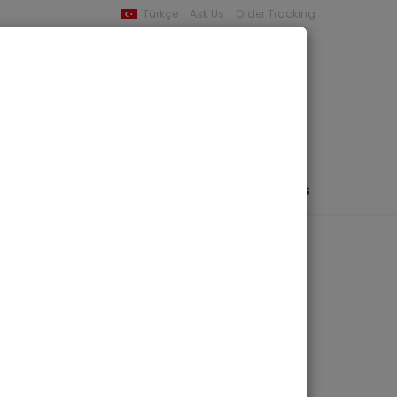
Türkçe
Ask Us
Order Tracking
YOUR BASKET
0 product -
0,00
PHEMERA / MAP / PHOTO
AUTHORS
PUBLISHERS