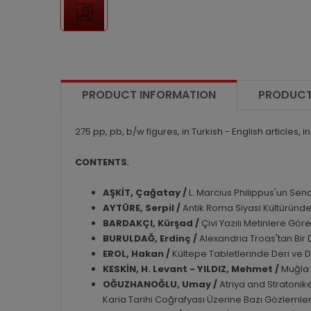
PRODUCT INFORMATION
PRODUCT
275 pp, pb, b/w figures, in Turkish - English articles, i
CONTENTS
;
AŞKİT, Çağatay /
L. Marcius Philippus'un Sen
AYTÜRE, Serpil /
Antik Roma Siyasi Kültürün
BARDAKÇI, Kürşad /
Çivi Yazılı Metinlere Gör
BURULDAĞ, Erdinç /
Alexandria Troas'tan Bir 
EROL, Hakan /
Kültepe Tabletlerinde Deri ve De
KESKİN, H. Levant - YILDIZ, Mehmet /
Muğla 
OĞUZHANOĞLU, Umay /
Atriya and Stratoni
Karia Tarihi Coğrafyası Üzerine Bazı Gözlemle