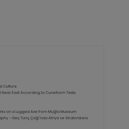
l Culture
 Near East According to Cuneiform Texts
ks on a Lugged Axe from Muğla Museum
raphy -
Geç Tunç Çağı'nda Atriya ve Stratonikeia: