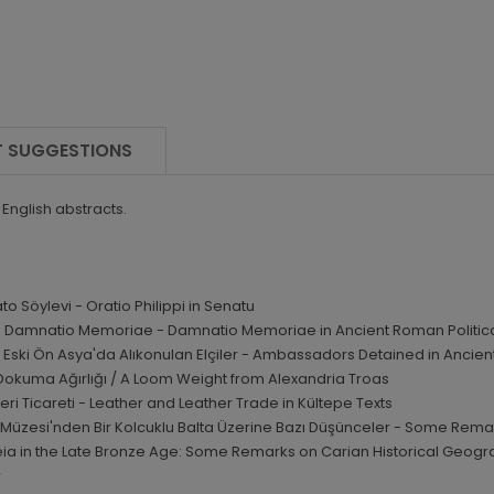
 SUGGESTIONS
n English abstracts.
ato Söylevi -
Oratio Philippi in Senatu
de Damnatio Memoriae -
Damnatio Memoriae in Ancient Roman Politica
e Eski Ön Asya'da Alıkonulan Elçiler -
Ambassadors Detained in Ancient
Dokuma Ağırlığı /
A Loom Weight from Alexandria Troas
ri Ticareti -
Leather and Leather Trade in Kültepe Texts
Müzesi'nden Bir Kolcuklu Balta Üzerine Bazı Düşünceler -
Some Remar
keia in the Late Bronze Age: Some Remarks on Carian Historical Geog
r