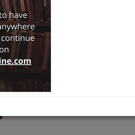
Brand :
Ankara Üniversitesi Dil ve Tarih-Coğrafya Fakültesi
Category :
Archivum Anatolicum
Ships out on 11 Ağustos Salı
ADD TO CART