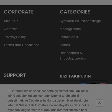
CORPORATE
CATEGORIES
About Us
Symposium Proceedings
Contact
Monographs
Privacy Policy
Periodicals
Terms and Conditions
Series
Dictionaries &
Encyclopaedias
SUPPORT
BIZI TAKIP EDIN
Login
Bu internet sitesinde sizlere daha iyi hizmet sunulabilmesi
Register
için Cookieler kullanılmaktadır. Cookie tercihlerinizi
Forgot Password
değiştirmek ve Cookieler hakkında detaylı bilgi almak için
İnternet Sitesi Gizlilik Politikası’nı inceleyebilirsiniz. Cookie
Bank Transfer
ayarlarını değiştirmeniz durumunda internet sitesinin bazı