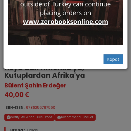
Bilinmeyen Peygamberler.
Kapat
Asya'dan Amerika'ya,
Kutuplardan Afrika'ya
Bülent Şahin Erdeğer
40,00
ISBN-ISSN :
9786256767560
Notify Me When Price Drops
Recommend Product
Brand :
Timaş