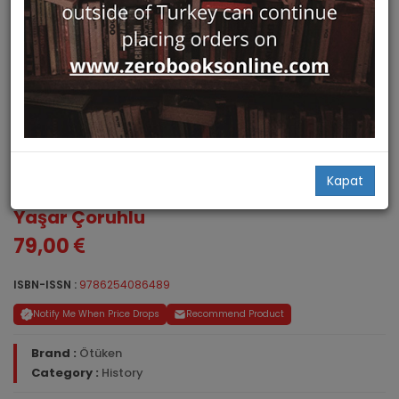
Kapat
Bir Turk Ikonu: Bori
Yaşar Çoruhlu
79,00
ISBN-ISSN :
9786254086489
Notify Me When Price Drops
Recommend Product
Brand :
Ötüken
Category :
History