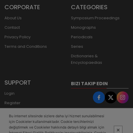
CORPORATE
CATEGORIES
About Us
Symposium Proceedings
Contact
Monographs
Privacy Policy
Periodicals
Terms and Conditions
Series
Dictionaries &
Encyclopaedias
SUPPORT
BIZI TAKIP EDIN
Login
Register
Forgot Password
Bu internet sitesinde sizlere daha iyi hizmet sunulabilmesi
Bank Transfer
için Cookieler kullanılmaktadır. Cookie tercihlerinizi
değiştirmek ve Cookieler hakkında detaylı bilgi almak için
İnternet Sitesi Gizlilik Politikası’nı inceleyebilirsiniz. Cookie