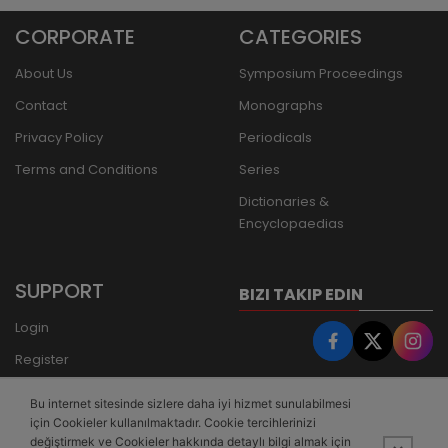
CORPORATE
CATEGORIES
About Us
Symposium Proceedings
Contact
Monographs
Privacy Policy
Periodicals
Terms and Conditions
Series
Dictionaries &
Encyclopaedias
SUPPORT
BIZI TAKIP EDIN
Login
Register
Forgot Password
Bu internet sitesinde sizlere daha iyi hizmet sunulabilmesi
Bank Transfer
için Cookieler kullanılmaktadır. Cookie tercihlerinizi
değiştirmek ve Cookieler hakkında detaylı bilgi almak için