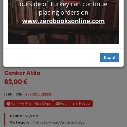
Bronz Caginda Akdeniz
Kapat
Dunyasinda Silahlar ve Zirhlar
Cenker Atila
63,00
ISBN-ISSN :
9786256812826
Notify Me When Price Drops
Recommend Product
Brand :
Myrina
Category :
Prehistory and Archaeology