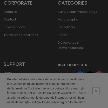
CORPORATE
CATEGORIES
About Us
Symposium Proceedings
Contact
Monographs
Privacy Policy
Periodicals
Terms and Conditions
Series
Dictionaries &
Encyclopaedias
SUPPORT
BIZI TAKIP EDIN
Login
Bu internet sitesinde sizlere daha iyi hizmet sunulabilmesi
Register
için Cookieler kullanılmaktadır. Cookie tercihlerinizi
Forgot Password
değiştirmek ve Cookieler hakkında detaylı bilgi almak için
İnternet Sitesi Gizlilik Politikası’nı inceleyebilirsiniz. Cookie
Bank Transfer
ayarlarını değiştirmeniz durumunda internet sitesinin bazı
özelliklerinin işlevselliğini kaybedebileceğini dikkate alınız.