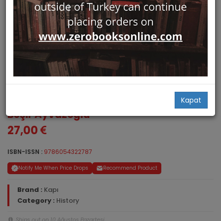
Kahveniz Nasil Olsun?
Kapat
Beşir Ayvazoğlu
27,00
ISBN-ISSN :
9786054322787
Notify Me When Price Drops
Recommend Product
Brand :
Kapı
Category :
History
Ships out on 10 Ağustos Pazartesi