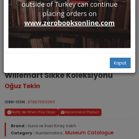
La Collection de Monnaie de
Kapat
Pierre Willemart / Pierre
Willemart Sikke Koleksiyonu
Oğuz Tekin
ISBN-ISSN :
9789759123611
Notify Me When Price Drops
Recommend Product
Brand :
Suna ve İnan Kıraç Vakfı
Museum Catalogue
Category :
Numismatics
,