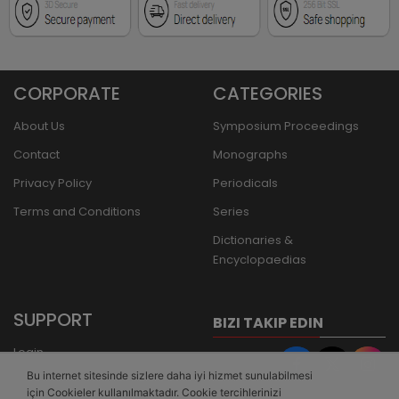
CORPORATE
CATEGORIES
About Us
Symposium Proceedings
Contact
Monographs
Privacy Policy
Periodicals
Terms and Conditions
Series
Dictionaries &
Encyclopaedias
SUPPORT
BIZI TAKIP EDIN
Login
Bu internet sitesinde sizlere daha iyi hizmet sunulabilmesi
Register
için Cookieler kullanılmaktadır. Cookie tercihlerinizi