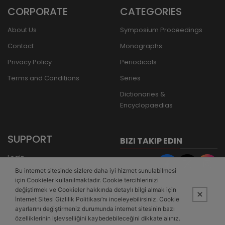
CORPORATE
CATEGORIES
About Us
Symposium Proceedings
Contact
Monographs
Privacy Policy
Periodicals
Terms and Conditions
Series
Dictionaries &
Encyclopaedias
SUPPORT
BIZI TAKIP EDIN
Login
Bu internet sitesinde sizlere daha iyi hizmet sunulabilmesi
Register
için Cookieler kullanılmaktadır. Cookie tercihlerinizi
Forgot Password
değiştirmek ve Cookieler hakkında detaylı bilgi almak için
İnternet Sitesi Gizlilik Politikası’nı inceleyebilirsiniz. Cookie
Bank Transfer
ayarlarını değiştirmeniz durumunda internet sitesinin bazı
özelliklerinin işlevselliğini kaybedebileceğini dikkate alınız.