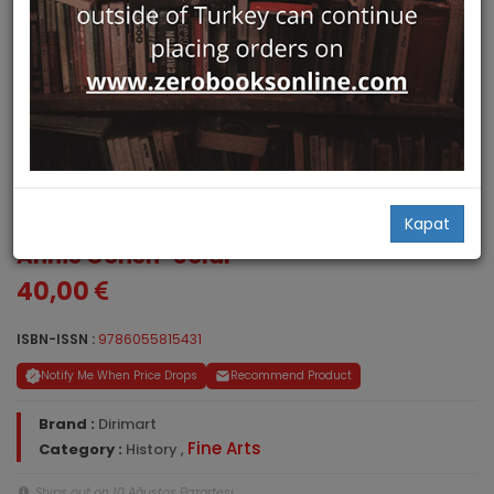
Leo Castelli ve Cevresi
Kapat
Annie Cohen-Solal
40,00
ISBN-ISSN :
9786055815431
Notify Me When Price Drops
Recommend Product
Brand :
Dirimart
Fine Arts
Category :
History
,
Ships out on 10 Ağustos Pazartesi