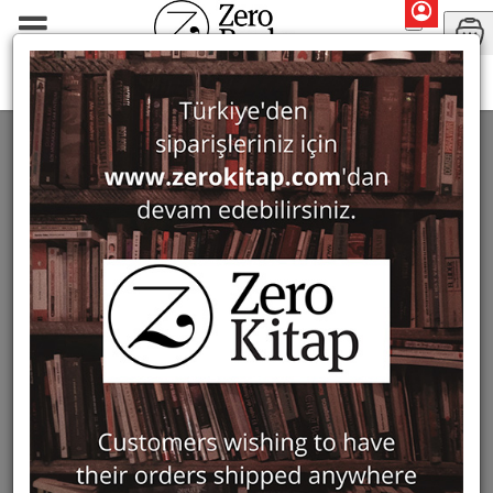
Series
Tabula Imperii Byzantini