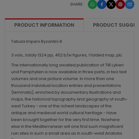
SHARE :
PRODUCT INFORMATION
PRODUCT SUGGES
Tabula Imperii Byzantini 8
3 vols., totaly 1324 pp, 452 b/w figures, 1 folded map, pb.
The internationally long awaited publication of TIB Lykien
und Pamphylien is now available in three parts, in two text
volumes and one picture volume. In more than one
thousand individual location entries and presentations
(lemmata), enriched by documentary illustrations and
maps, the historical topography and geography of south-
west Turkey - one of the richest landscapes of the
antique and medieval world cultural heritage - have
been brought together for the very first time. Nowhere
else in the Mediterranean will one find such magnificent
ruin sites in such a small area as in south-west Anatolia.