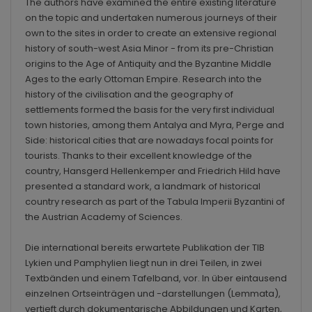
The authors have examined the entire existing literature
on the topic and undertaken numerous journeys of their
own to the sites in order to create an extensive regional
history of south-west Asia Minor - from its pre-Christian
origins to the Age of Antiquity and the Byzantine Middle
Ages to the early Ottoman Empire. Research into the
history of the civilisation and the geography of
settlements formed the basis for the very first individual
town histories, among them Antalya and Myra, Perge and
Side: historical cities that are nowadays focal points for
tourists. Thanks to their excellent knowledge of the
country, Hansgerd Hellenkemper and Friedrich Hild have
presented a standard work, a landmark of historical
country research as part of the Tabula Imperii Byzantini of
the Austrian Academy of Sciences.
Die international bereits erwartete Publikation der TIB
Lykien und Pamphylien liegt nun in drei Teilen, in zwei
Textbänden und einem Tafelband, vor. In über eintausend
einzelnen Ortseinträgen und -darstellungen (Lemmata),
vertieft durch dokumentarische Abbildungen und Karten,