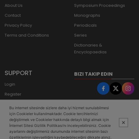
About Us
Symposium Proceedings
Contact
Monographs
Privacy Policy
Periodicals
Terms and Conditions
Series
Dictionaries &
Encyclopaedias
SUPPORT
BIZI TAKIP EDIN
Login
Register
Forgot Password
Bu internet sitesinde sizlere daha iyi hizmet sunulabilmesi
Bank Transfer
için Cookieler kullanılmaktadır. Cookie tercihlerinizi
değiştirmek ve Cookieler hakkında detaylı bilgi almak için
İnternet Sitesi Gizlilik Politikası’nı inceleyebilirsiniz. Cookie
ayarlarını değiştirmeniz durumunda internet sitesinin bazı
özelliklerinin işlevselliğini kaybedebileceğini dikkate alınız.
This site is powered by
PobolEti®
Smart E-Commerce Systems