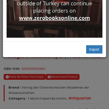
Lykien und Pamphylien
Kapat
Hansgerd Hellenkemper
,
Friedrich Hild
ISBN-ISSN :
9006258032801
Notify Me When Price Drops
Recommend Product
Brand :
Verlag der Österreichischen Akademie der
Wissenschaften
Antiquarian
Category :
Tabula Imperii Byzantini
,