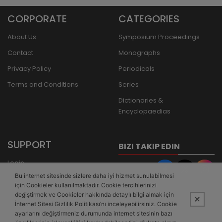
CORPORATE
CATEGORIES
About Us
Symposium Proceedings
Contact
Monographs
Privacy Policy
Periodicals
Terms and Conditions
Series
Dictionaries &
Encyclopaedias
SUPPORT
BIZI TAKIP EDIN
Login
Bu internet sitesinde sizlere daha iyi hizmet sunulabilmesi
Register
için Cookieler kullanılmaktadır. Cookie tercihlerinizi
Forgot Password
değiştirmek ve Cookieler hakkında detaylı bilgi almak için
İnternet Sitesi Gizlilik Politikası’nı inceleyebilirsiniz. Cookie
Bank Transfer
ayarlarını değiştirmeniz durumunda internet sitesinin bazı