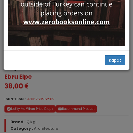
Osmanli Donemi Bursa
Kapat
Yapilarinda Malzeme
Ebru Elpe
38,00
ISBN-ISSN :
9786253962319
Notify Me When Price Drops
Recommend Product
Brand :
Çizgi
Category :
Architecture