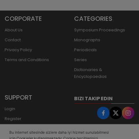
CORPORATE
CATEGORIES
About Us
Symposium Proceedings
Contact
Monographs
Privacy Policy
Periodicals
Terms and Conditions
Series
Dictionaries &
Encyclopaedias
SUPPORT
BIZI TAKIP EDIN
Login
Register
Forgot Password
Bu internet sitesinde sizlere daha iyi hizmet sunulabilmesi
Bank Transfer
için Cookieler kullanılmaktadır. Cookie tercihlerinizi