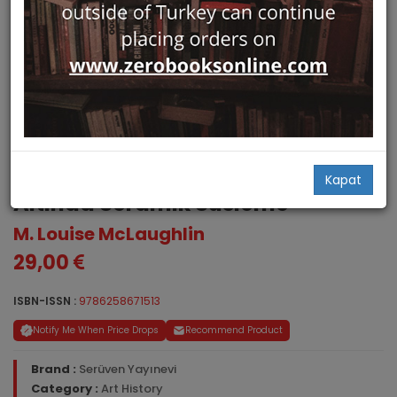
Seramik Susleme Sanati Sir
Kapat
Altinda Seramik Susleme
M. Louise McLaughlin
29,00
ISBN-ISSN :
9786258671513
Notify Me When Price Drops
Recommend Product
Brand :
Serüven Yayınevi
Category :
Art History