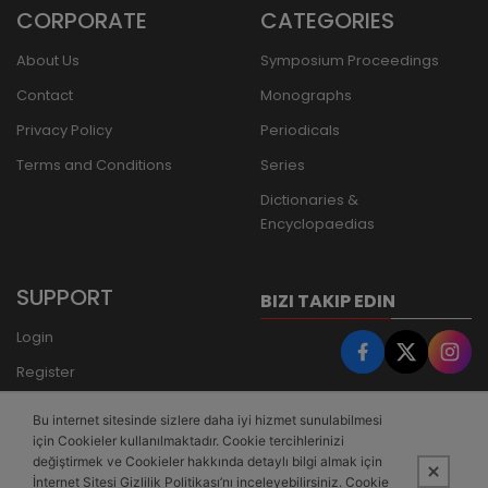
CORPORATE
CATEGORIES
About Us
Symposium Proceedings
Contact
Monographs
Privacy Policy
Periodicals
Terms and Conditions
Series
Dictionaries &
Encyclopaedias
SUPPORT
BIZI TAKIP EDIN
Login
Register
Forgot Password
Bu internet sitesinde sizlere daha iyi hizmet sunulabilmesi
Bank Transfer
için Cookieler kullanılmaktadır. Cookie tercihlerinizi
değiştirmek ve Cookieler hakkında detaylı bilgi almak için
İnternet Sitesi Gizlilik Politikası’nı inceleyebilirsiniz. Cookie