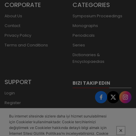
CORPORATE
CATEGORIES
About Us
Symposium Proceedings
Contact
Monographs
Privacy Policy
Periodicals
Terms and Conditions
Series
Dictionaries &
Encyclopaedias
SUPPORT
BIZI TAKIP EDIN
Login
Register
Forgot Password
Bu internet sitesinde sizlere daha iyi hizmet sunulabilmesi
Bank Transfer
için Cookieler kullanılmaktadır. Cookie tercihlerinizi
değiştirmek ve Cookieler hakkında detaylı bilgi almak için
İnternet Sitesi Gizlilik Politikası’nı inceleyebilirsiniz. Cookie