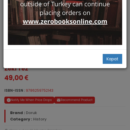
Tibbin Gizemli Tarihi
Kapat
Zeki Tez
49,00
ISBN-ISSN :
9786259752143
Notify Me When Price Drops
Recommend Product
Brand :
Doruk
Category :
History