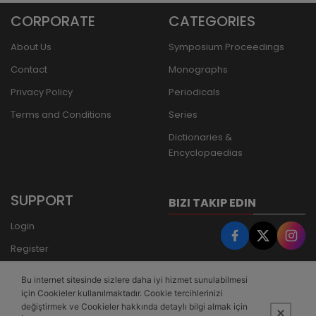
CORPORATE
CATEGORIES
About Us
Symposium Proceedings
Contact
Monographs
Privacy Policy
Periodicals
Terms and Conditions
Series
Dictionaries &
Encyclopaedias
SUPPORT
BIZI TAKIP EDIN
Login
Register
Forgot Password
Bu internet sitesinde sizlere daha iyi hizmet sunulabilmesi
Bank Transfer
için Cookieler kullanılmaktadır. Cookie tercihlerinizi
değiştirmek ve Cookieler hakkında detaylı bilgi almak için