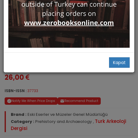
Turkish Review of Archaeology
Kapat
Number XVIII-I (1969)
26,00
ISBN-ISSN :
37733
Notify Me When Price Drops
Recommend Product
Brand :
Eski Eserler ve Müzeler Genel Müdürlüğü
Turk Arkeoloji
Category :
Prehistory and Archaeology
,
Dergisi