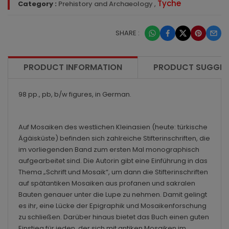
Tyche
Category :
Prehistory and Archaeology
,
SHARE :
PRODUCT INFORMATION
PRODUCT SUGGES
98 pp., pb, b/w figures, in German.
Auf Mosaiken des westlichen Kleinasien (heute: türkische
Ägäisküste) befinden sich zahlreiche Stifterinschriften, die
im vorliegenden Band zum ersten Mal monographisch
aufgearbeitet sind. Die Autorin gibt eine Einführung in das
Thema „Schrift und Mosaik“, um dann die Stifterinschriften
auf spätantiken Mosaiken aus profanen und sakralen
Bauten genauer unter die Lupe zu nehmen. Damit gelingt
es ihr, eine Lücke der Epigraphik und Mosaikenforschung
zu schließen. Darüber hinaus bietet das Buch einen guten
Einstieg für jeden, der sich mit antiken Mosaiken im