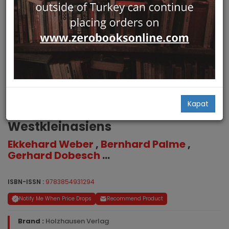
Tyche Supplementband 5:
Kapat
Stifterinschriften auf Mosaiken
Westkleinasiens
Ekkehard Weber
,
Bernhard Palme
,
Gerhard Dobesch
...
ISBN-ISSN :
9783854931294
Notify Me When Price Drops
Recommend Product
Brand :
Holzhausen Verlag