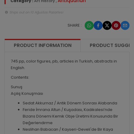
Antiquarian
Category :
Art History
,
Ships out on 10 Ağustos Pazartesi
SHARE :
PRODUCT INFORMATION
PRODUCT SUGGES
745 pp, color figures, pb, articles in Turkish, abstracts in
English.
Contents:
Sunuş
Açılış Konuşması
Sedat Akkurnaz / Antik Dönem Sonrası Alabanda
Feride İmrana Altun / Kuşadası, Kadıkalesi’nde
Bizans Dönemi Kemik Obje Üretimi Konusunda Bir
Değerlendirme
Neslihan Babacan / Kayseri-Develi'de Bir Kaya