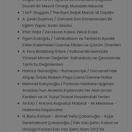
Duvarlı Bir Mescit Örneği; Muhiddin Mescidi
T.M.P. Duggan / The Rum Seljuk Manâr at Taşdibi
A. Şevki Duymaz / Osmanlı Son Döneminden Bir
Eğitim Yapısı: Aydın İdadisi
İrfan Yıldız / Zerzevan Kalesi Zekai Erdal
Figen Erdoğdu / Tahribatların ve Terklerin Ayvalık
Evleri Kalemisleri Üzerine Etkileri ve Çözüm Önerileri
A. Esra Bölükbaşı Ertürk / Kültürel Mirasımızda
Yöresel Mimari Değerler: Safranbolu ve Çevresinde
Tarihi Su Değinilenleri
Hamza Gündoğdu - Rumeysa Işık / Osmaneli'nde
Ahşap Örtülü Riistem Paşa Camii Üzerine Notlar
Mehmet Kahyaoğlu / Portolan Haritaları Işığında
Anadolu'nun Akdeniz Kıyılarında Yer Alan Liman
Kentleri ve 14. Yüzyıl Ticaret Hayatındaki Yerleri
Ali Kılcı / Ankara Augustus Mabedi - Ak Medrese -
Hakkında Düşünceler
H. Banu Konyar - Ahmet Vefa Çobanoğlu - Ayşe
Denknalbant Çobanoğlu / Eski Van Şehri, Kalesi ve
Höyüğü Kazıları Eski Van Şehri Alanı 2013 Yılı