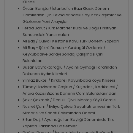
Kilisesi
Örcün Barışta / İstanbul'un Bazı Klasik Dönem
Camilerinin Çini Levhalarındaki Soyut Yaklaşımlar ve
Gözlenen Yeni Arayışlar
Ferda Barut / Kırk Martirler Kültü ve Doğu Hristiyan
Sanatındaki Yansımaları
Ali Baş / Gülyalı Kestane Köyü Türk Dönemi Yapıları
Ali Baş - Şükrü Dursun - Yurdagül Özdemir /
Keykubadiye Sarayı Sondaj Çalışması Çini
Buluntuları
Suzan Bayraktaroğlu / Aydınlı Oymağı Tarafından
Dokunan Aydın Kilimleri
Yılmaz Büktel / Kırklareli Koyunbaba Köyü Kilisesi
Tümay Hazinedar Coşkun / Kuşadası, Kadıkalesi /
Anaia Kazısı Bizans Dönemi Cam Buluntularından
Şakir Çakmak / Denizli-Çivril Menteş Köyü Camisi
Nusret Çam / Evliya Çelebi Seyahatnamesi'nin Türk
Mimarisi ve Sanatı Bakımından Önemi
Ertan Daş / Aydınoğulları Beyliği Döneminde Tire
Yapıları Hakkında Gözlemler
Doğan Demirci / İsparta Merkezindeki Bağdadi