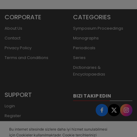
CORPORATE
CATEGORIES
About Us
Symposium Proceedings
Contact
Monographs
Privacy Policy
Periodicals
Terms and Conditions
Series
Dictionaries &
Encyclopaedias
SUPPORT
BIZI TAKIP EDIN
Login
Register
Forgot Password
Bu internet sitesinde sizlere daha iyi hizmet sunulabilmesi
Bank Transfer
için Cookieler kullanılmaktadır. Cookie tercihlerinizi