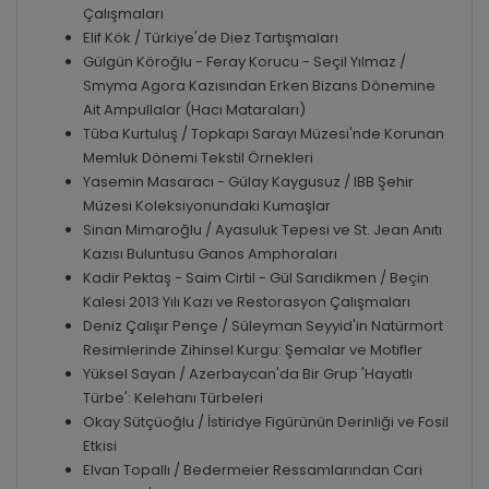
Çalışmaları
Elif Kök / Türkiye'de Diez Tartışmaları
Gülgün Köroğlu - Feray Korucu - Seçil Yılmaz /
Smyma Agora Kazısından Erken Bizans Dönemine
Ait Ampullalar (Hacı Mataraları)
Tûba Kurtuluş / Topkapı Sarayı Müzesi'nde Korunan
Memluk Dönemi Tekstil Örnekleri
Yasemin Masaracı - Gülay Kaygusuz / IBB Şehir
Müzesi Koleksiyonundaki Kumaşlar
Sinan Mimaroğlu / Ayasuluk Tepesi ve St. Jean Anıtı
Kazısı Buluntusu Ganos Amphoraları
Kadir Pektaş - Saim Cirtil - Gül Sarıdikmen / Beçin
Kalesi 2013 Yılı Kazı ve Restorasyon Çalışmaları
Deniz Çalışır Pençe / Süleyman Seyyid'in Natürmort
Resimlerinde Zihinsel Kurgu: Şemalar ve Motifler
Yüksel Sayan / Azerbaycan'da Bir Grup 'Hayatlı
Türbe': Kelehanı Türbeleri
Okay Sütçüoğlu / İstiridye Figürünün Derinliği ve Fosil
Etkisi
Elvan Topallı / Bedermeier Ressamlarından Cari