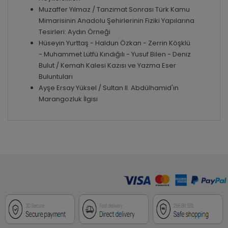
Muzaffer Yılmaz / Tanzimat Sonrası Türk Kamu
Mimarisinin Anadolu Şehirlerinin Fiziki Yapılarına
Tesirleri: Aydın Örneği
Hüseyin Yurttaş - Haldun Özkan - Zerrin Köşklü
- Muhammet Lütfü Kındığılı - Yusuf Bilen - Deniz
Bulut / Kemah Kalesi Kazısı ve Yazma Eser
Buluntuları
Ayşe Ersay Yüksel / Sultan II. Abdülhamid'in
Marangozluk İlgisi