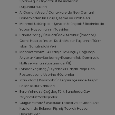
Spitzweg'in Oryantalist Resimlerinin
Düşündürdükleri
A. Osman Uysal / Çanakkale'de Geç Osmanlı
Döneminden Bir Grup Çeşme ve Kitâbeleri
Mehmet Üstünipek - Şeyda Üstünipek / Resimlerde
Yaban Hayvanlarının Tasvirleri
Sahure Yariş / Üsküdar'daki Mirahur (İmrahor)
Camii Haziresi'ndeki Kadın Mezar Taşlarının Türk-
İslam Sanatındaki Yeri
Mehmet Yavuz - Ali Yalçın Tavukçu / Doğukapı-
Akyaka-Kars-Sarıkamış-Erzurum Eski Demiryolu
Hattı ve Mimari Yapılanması (III)
Evindar Yeşilbaş / Diyarbakır Haşan Paşa Hanı
Restorasyonu Üzerine Gözlemler
İrfan Yıldız / Diyarbakır'ın Ergani İlçesinde Tespit
Edilen Kültür Varlıkları
Evren Yılmaz / Çağdaş Türk Sanatında Öz-
Oryantalist Yaklaşımlar
Gülgün Yılmaz / Ayasuluk Tepesi ve St. Jean Anıtı
Kazılarında Bulunan Pişmiş Toprak Hayvan
Heykelcikleri