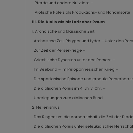
Pferde und andere Nutztiere –
Aiolische Poleis als Produktions- und Handelsorte
III. Die Aiolis als historischer Raum
1. Archaische und klassische Zeit
Archaische Zeit: Phryger und Lyder – Unter den Per
Zur Zeit der Perserkriege –
Griechische Dynasten unter den Persern –
Im Seebund – Im Peloponnesischen Krieg –
Die spartanische Episode und erneute Perserherrsc
Die aiolischen Poleis im 4. Jh. v. Chr. –
Überlegungen zum aiolischen Bund
2. Hellenismus
Das Ringen um die Vorherrschaft: die Zeit der Dia
Die aiolischen Poleis unter seleukidischer Herrscha