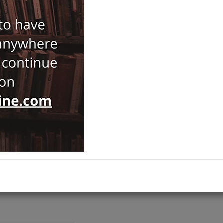
ISBN-ISSN :
9786054701902
Notify Me When Price Drops
Recommend Product
Brand :
Ege Yayınları
Byzas
Category :
Prehistory and Archaeology
,
ADD TO CART