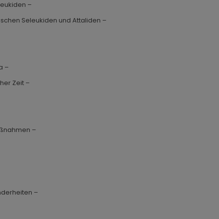
leukiden –
ischen Seleukiden und Attaliden –
a –
her Zeit –
maßnahmen –
nderheiten –