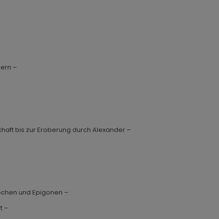
sern –
haft bis zur Eroberung durch Alexander –
dochen und Epigonen –
ft –