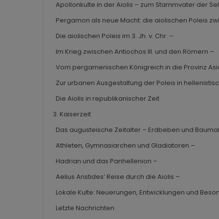
Apollonkulte in der Aiolis – zum Stammvater der Se
Pergamon als neue Macht: die aiolischen Poleis zw
Die aiolischen Poleis im 3. Jh. v. Chr. –
Im Krieg zwischen Antiochos III. und den Römern –
Vom pergamenischen Königreich in die Provinz Asi
Zur urbanen Ausgestaltung der Poleis in hellenistisc
Die Aiolis in republikanischer Zeit
3. Kaiserzeit
Das augusteische Zeitalter – Erdbeben und Bau
Athleten, Gymnasiarchen und Gladiatoren –
Hadrian und das Panhellenion –
Aelius Aristides’ Reise durch die Aiolis –
Lokale Kulte: Neuerungen, Entwicklungen und Beso
Letzte Nachrichten