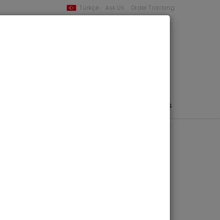
Türkçe
Ask Us
Order Tracking
YOUR BASKET
0 product -
0,00
PHEMERA / MAP / PHOTO
AUTHORS
PUBLISHERS
de der Aiolis -