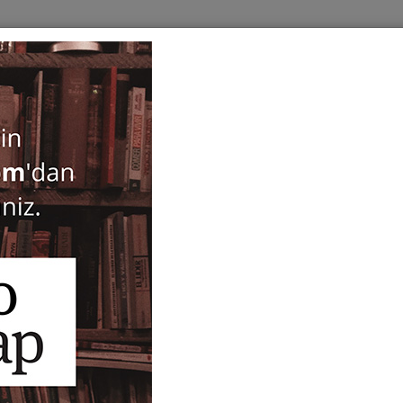
BOOKS
SERIES
PERIODICALS
ANTIQUARIAN
E
ogy
Eine historische Landeskun
BYZAS 20
Melanie Heinle
56,00
70,00