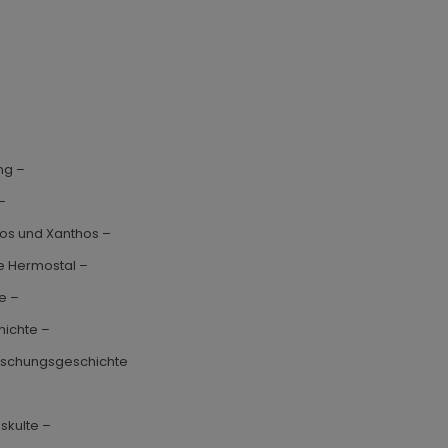
ng –
 –
rmos und Xanthos –
re Hermostal –
ge –
hichte –
orschungsgeschichte
skulte –