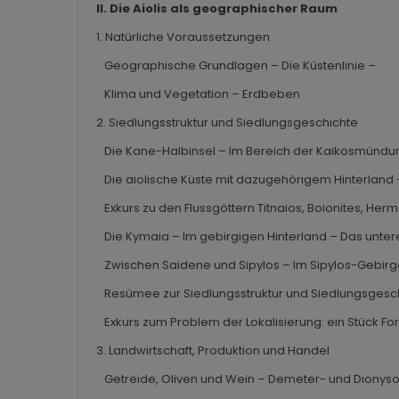
II. Die Aiolis als geographischer Raum
1. Natürliche Voraussetzungen
Geographische Grundlagen – Die Küstenlinie –
Klima und Vegetation – Erdbeben
2. Siedlungsstruktur und Siedlungsgeschichte
Die Kane-Halbinsel – Im Bereich der Kaikosmündu
Die aiolische Küste mit dazugehörigem Hinterland
Exkurs zu den Flussgöttern Titnaios, Boionites, He
Die Kymaia – Im gebirgigen Hinterland – Das unte
Zwischen Saidene und Sipylos – Im Sipylos-Gebir
Resümee zur Siedlungsstruktur und Siedlungsgesc
Exkurs zum Problem der Lokalisierung: ein Stück F
3. Landwirtschaft, Produktion und Handel
Getreide, Oliven und Wein – Demeter- und Dionyso