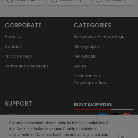
CORPORATE
CATEGORIES
About Us
Symposium Proceedings
Contact
Monographs
Privacy Policy
Periodicals
Terms and Conditions
Series
Dictionaries &
Encyclopaedias
SUPPORT
BIZI TAKIP EDIN
Login
Bu internet sitesinde sizlere daha iyi hizmet sunulabilmesi
Register
için Cookieler kullanılmaktadır. Cookie tercihlerinizi
Forgot Password
değiştirmek ve Cookieler hakkında detaylı bilgi almak için